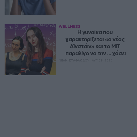
WELLNESS
Η γυναίκα που 
χαρακτηρίζεται «ο νέος 
Αϊνστάιν» και το MIT 
παραλίγο να την ... χάσει
ΝΈΛΗ ΣΤΑΘΑΚΊΔΟΥ
ΑΥΓ 08, 2026