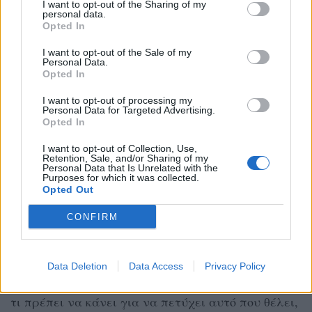
I want to opt-out of the Sharing of my
personal data.
καλός, ευγενικός, διαχυτικός, σε φροντίζει και σε
Opted In
προσέχει, όμως στο τέλος βγαίνει να είναι μια από
I want to opt-out of the Sale of my
τα ίδια ή και χειρότερα. Και όσες γνωριμίες
Personal Data.
Opted In
κάνεις, τόσο περισσότεροι τέτοιοι τύποι σου
έρχονται και τελικά καταλήγεις μόνη. Αν όντως
I want to opt-out of processing my
Personal Data for Targeted Advertising.
ζεις αυτό το πράγμα τότε ίσως είναι η κατάλληλη
Opted In
στιγμή για να αναρωτηθείς τι σου προσφέρουν
I want to opt-out of Collection, Use,
Retention, Sale, and/or Sharing of my
αυτές οι σχέσεις, αν σου δίνουν κάτι καλό και με
Personal Data that Is Unrelated with the
Purposes for which it was collected.
ποιον τρόπο. Νιώθεις ασφάλεια και άνεση με
Opted Out
τέτοια άτομα και αν ναι, γιατί;
CONFIRM
Έχοντας αποκομίσει τέτοιες εμπειρίες, θα πρέπει
να μάθεις και να μην πέσεις ξανά θύμα τέτοιων
Data Deletion
Data Access
Privacy Policy
αντρών. Ήρθε η στιγμή να ρωτήσεις τον εαυτό σου
τι πρέπει να κάνει για να πετύχει αυτό που θέλει,