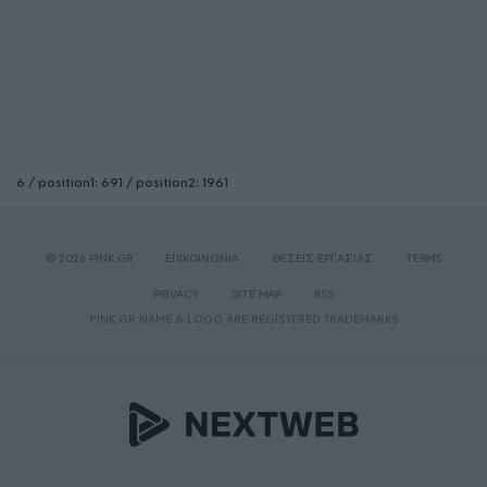
6 / position1: 691 / position2: 1961
© 2026 PINK.GR
ΕΠΙΚΟΙΝΩΝΙΑ
ΘΕΣΕΙΣ ΕΡΓΑΣΙΑΣ
TERMS
PRIVACY
SITE MAP
RSS
PINK.GR NAME & LOGO ARE REGISTERED TRADEMARKS