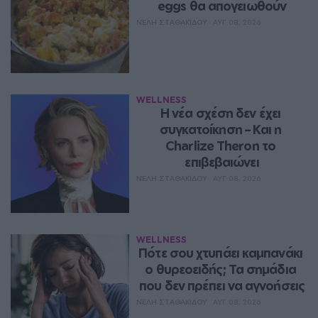
eggs θα απογειωθούν
ΝΈΛΗ ΣΤΑΘΑΚΊΔΟΥ
ΑΥΓ 08, 2026
WELLNESS
Η νέα σχέση δεν έχει 
συγκατοίκηση – Και η 
Charlize Theron το 
επιβεβαιώνει
ΝΈΛΗ ΣΤΑΘΑΚΊΔΟΥ
ΑΥΓ 08, 2026
WELLNESS
Πότε σου χτυπάει καμπανάκι 
ο θυρεοειδής; Τα σημάδια 
που δεν πρέπει να αγνοήσεις
ΝΈΛΗ ΣΤΑΘΑΚΊΔΟΥ
ΑΥΓ 08, 2026