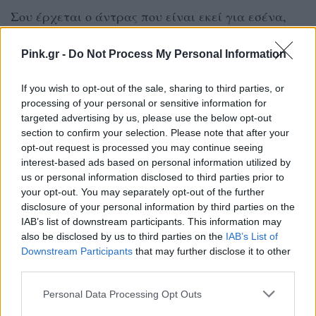
Σου έρχεται ο άντρας που είναι εκεί για εσένα,
σου δείχνει το ενδιαφέρον του, σου ζητάει να
Pink.gr -
Do Not Process My Personal Information
βγείτε, να περάσετε μαζί χρόνο μέσα από
δραστηριότητες, να σε γνωρίσει, είναι εκεί όταν
If you wish to opt-out of the sale, sharing to third parties, or
τον ψάχνεις, αλλά εσύ βαριέσαι. Αν δεν μπορείς
processing of your personal or sensitive information for
targeted advertising by us, please use the below opt-out
να διαχειριστείς έναν καλό τύπο και πηγαίνεις με
section to confirm your selection. Please note that after your
τα "κακά παιδιά", τότε πρέπει να δεις μέσα σου τι
opt-out request is processed you may continue seeing
φταίει.
interest-based ads based on personal information utilized by
us or personal information disclosed to third parties prior to
your opt-out. You may separately opt-out of the further
disclosure of your personal information by third parties on the
Κάθε φορά που σου έρχεται ο "κακός" λες
IAB’s list of downstream participants. This information may
οτι θα αλλάξεις, όμως η ιστορία
also be disclosed by us to third parties on the
IAB’s List of
Downstream Participants
that may further disclose it to other
επαναλαμβάνεται
third parties.
Personal Data Processing Opt Outs
Ο καινούργιος στην αρχή είναι διαφορετικός, τόσο