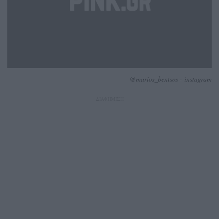
@marios_bentsos - instagram
ΔΙΑΦΗΜΙΣΗ