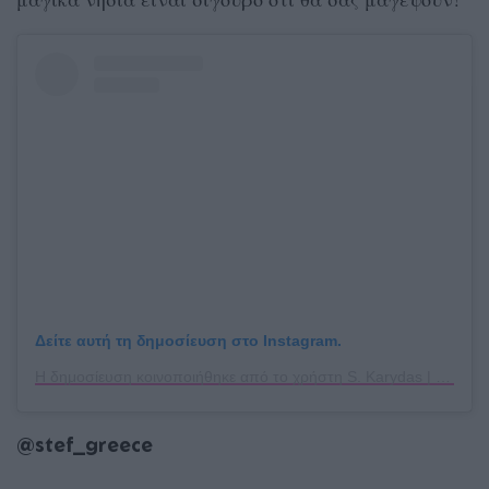
Δείτε αυτή τη δημοσίευση στο Instagram.
Η δημοσίευση κοινοποιήθηκε από το χρήστη S. Karydas | Traveller (@saranths_karydas)
@stef_greece