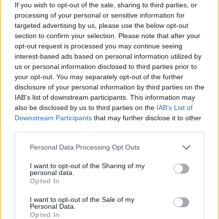
If you wish to opt-out of the sale, sharing to third parties, or
Η Κατερίνα και το drone της μας έχουν χαρίσει
processing of your personal or sensitive information for
μερικές από τις πιο όμορφες λήψεις στο ελληνικό
targeted advertising by us, please use the below opt-out
section to confirm your selection. Please note that after your
instagram! Το καλοκαιρινό προφίλ της είναι σαν
opt-out request is processed you may continue seeing
ένα καταγάλανο ντοκιμαντέρ που εκτός από
interest-based ads based on personal information utilized by
πληροφορίες σου μαθαίνει να αγαπάς την Ελλάδα.
us or personal information disclosed to third parties prior to
your opt-out. You may separately opt-out of the further
Αν αρχίσετε να κάνετε scroll down εδώ, να έχετε
disclosure of your personal information by third parties on the
και αρκετό διαθέσιμο χρόνο γιατί είναι σίγουρο
IAB’s list of downstream participants. This information may
also be disclosed by us to third parties on the
IAB’s List of
ότι θα κολλήσετε με τα πανέμορφα τοπία!
Downstream Participants
that may further disclose it to other
third parties.
Personal Data Processing Opt Outs
I want to opt-out of the Sharing of my
personal data.
Opted In
I want to opt-out of the Sale of my
Personal Data.
Opted In