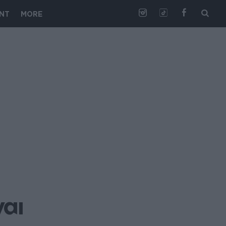
NT
MORE
αι 