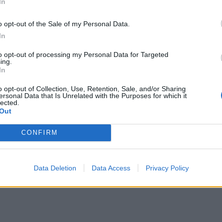
«Δήμητρα» της Λέσβου:
In
Έπεσε θύμα θανατηφόρου
τροχαίου με εγκατάλειψη;
o opt-out of the Sale of my Personal Data.
ΔΙΑΦΗΜΙΣΗ
ΙΟΥΝ 11, 2021
In
to opt-out of processing my Personal Data for Targeted
ing.
In
o opt-out of Collection, Use, Retention, Sale, and/or Sharing
ersonal Data that Is Unrelated with the Purposes for which it
lected.
Out
CONFIRM
Data Deletion
Data Access
Privacy Policy