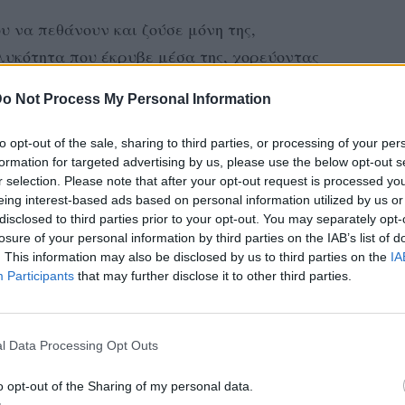
υ να πεθάνουν και ζούσε μόνη της,
λυκότητα που έκρυβε μέσα της, χορεύοντας
κους, που παρακολουθούσε η γάτα της.
o Not Process My Personal Information
ια και την κοινωνία, η ίδια στο ντοκιμαντέρ
to opt-out of the sale, sharing to third parties, or processing of your per
ε, ένα εκπληκτικό ψυχογράφημα από την
formation for targeted advertising by us, please use the below opt-out s
για τη ζωή της και όσα ένιωθε, όσα
r selection. Please note that after your opt-out request is processed y
eing interest-based ads based on personal information utilized by us or
αν.
disclosed to third parties prior to your opt-out. You may separately opt-
losure of your personal information by third parties on the IAB’s list of
 επίθεση ενός άνδρα
. This information may also be disclosed by us to third parties on the
IA
οσπαθεί να
Participants
that may further disclose it to other third parties.
 αυτοκτονίας - θα
l Data Processing Opt Outs
νέχεια- μέχρι που
ΔΕΙΤΕ ΑΚΟΜΗ
o opt-out of the Sharing of my personal data.
ι και να πάει στην