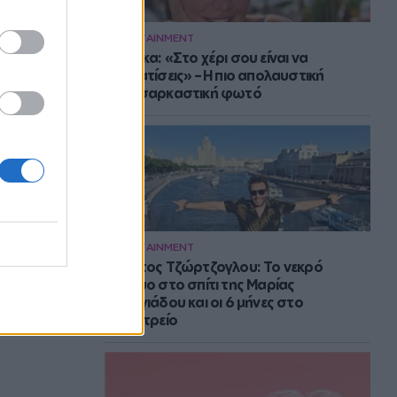
ENTERTAINMENT
Μπάρκα: «Στο χέρι σου είναι να
αδυνατίσεις» – Η πιο απολαυστική
αυτοσαρκαστική φωτό
ENTERTAINMENT
Στράτος Τζώρτζογλου: Το νεκρό
έμβρυο στο σπίτι της Μαρίας
Γεωργιάδου και οι 6 μήνες στο
ψυχιατρείο