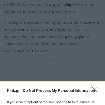
το 32,6% των γυναικών παραδέχθηκαν ότι λένε
ψέματα για το εpωτικό παρελθόν τους.
Οι άνδρες αυξάνουν τον αριθμό για να φαίνονται
πιο «εντυπωσιακοί» και πιο έμπειροι, ενώ οι
γυναίκες τον μειώνουν για να μη θεωρηθούν
«εύκολες». Όλα συμβαίνουν για λόγους
κοινωνικών αντιλήψεων.
ΔΙΑΦΗΜΙΣΗ
Pink.gr -
Do Not Process My Personal Information
If you wish to opt-out of the sale, sharing to third parties, or