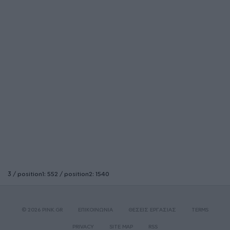
3 / position1: 552 / position2: 1540
© 2026 PINK.GR
ΕΠΙΚΟΙΝΩΝΙΑ
ΘΕΣΕΙΣ ΕΡΓΑΣΙΑΣ
TERMS
PRIVACY
SITE MAP
RSS