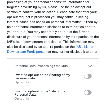
processing of your personal or sensitive information for
targeted advertising by us, please use the below opt-out
section to confirm your selection. Please note that after your
opt-out request is processed you may continue seeing
interest-based ads based on personal information utilized by
us or personal information disclosed to third parties prior to
your opt-out. You may separately opt-out of the further
disclosure of your personal information by third parties on the
IAB’s list of downstream participants. This information may
also be disclosed by us to third parties on the
IAB’s List of
Downstream Participants
that may further disclose it to other
third parties.
Personal Data Processing Opt Outs
Ακολουθήστε το Pink.gr στο
Google News
και
μάθετε πρώτοι
τα πιο hot νέα
.
I want to opt-out of the Sharing of my
personal data.
Opted In
Ακολουθήστε το Pink.gr και στο
Instagram
I want to opt-out of the Sale of my
Personal Data.
Opted In