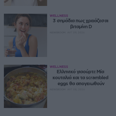
WELLNESS
3 σημάδια πως χρειάζεσαι 
βιταμίνη D
NEWSROOM
ΑΥΓ 09, 2026
WELLNESS
Ελληνικό γιαούρτι: Μία 
κουταλιά και τα scrambled 
eggs θα απογειωθούν
NEWSROOM
ΑΥΓ 08, 2026