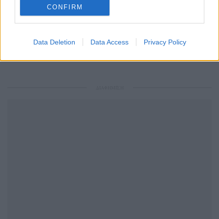
CONFIRM
Ακολουθήστε το Pink.gr και στο
Instagram
Data Deletion
Data Access
Privacy Policy
ΔΙΑΦΗΜΙΣΗ