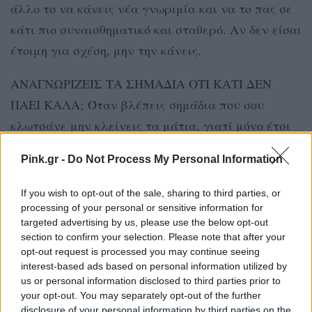
άλλο το να κάνεις νέα γνωριμία και να το πας σε
κάτι πιο συναισθηματικό και σταθερό. Αν δεν είσαι
έτοιμη για σχέση, μην την κάνεις.
ΑΝΑΓΝΩΡΙΖΕΙΣ ΤΑ ΣΗΜΑΔΙΑ ΟΤΙ ΚΑΤΙ ΔΕΝ
ΠΑΕΙ ΚΑΛΑ; Όταν βλέπεις σημάδια που σου
κλωτσάνε μην κλείνεις τα μάτια, γιατί μόνο έτσι
θα σωθείς και δε θα πληγωθείς ξανά. Επομένως
Pink.gr -
Do Not Process My Personal Information
έχει ανοιχτές της κεραίες σου και πορεύσου έτσι.
If you wish to opt-out of the sale, sharing to third parties, or
ΤΟΥ ΕΔΩΣΕΣ ΗΔΗ ΤΟ ΤΗΛΕΦΩΝΟ ΣΟΥ; Ξεκόλλα
processing of your personal or sensitive information for
από το παρελθόν, βάλε τα καλά σου και βγες με το
targeted advertising by us, please use the below opt-out
section to confirm your selection. Please note that after your
πρόσωπο για να περάσετε καλά.
opt-out request is processed you may continue seeing
interest-based ads based on personal information utilized by
ΔΙΑΦΗΜΙΣΗ
us or personal information disclosed to third parties prior to
your opt-out. You may separately opt-out of the further
disclosure of your personal information by third parties on the