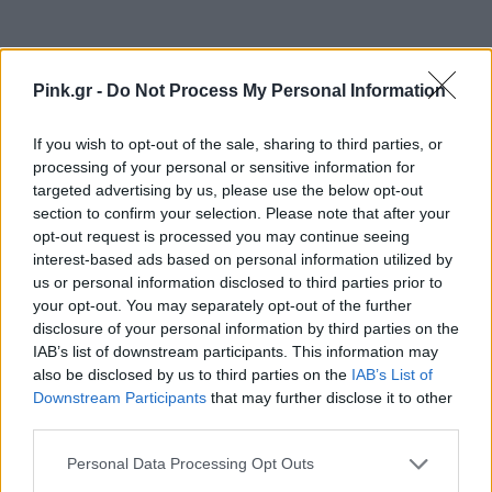
Pink.gr -
Do Not Process My Personal Information
Ακολουθήστε το Pink.gr στο
Google News
και
If you wish to opt-out of the sale, sharing to third parties, or
μάθετε πρώτοι
τα πιο hot νέα
.
processing of your personal or sensitive information for
targeted advertising by us, please use the below opt-out
Ακολουθήστε το Pink.gr και στο
Instagram
section to confirm your selection. Please note that after your
opt-out request is processed you may continue seeing
interest-based ads based on personal information utilized by
us or personal information disclosed to third parties prior to
your opt-out. You may separately opt-out of the further
disclosure of your personal information by third parties on the
IAB’s list of downstream participants. This information may
ΔΙΑΦΗΜΙΣΗ
also be disclosed by us to third parties on the
IAB’s List of
Downstream Participants
that may further disclose it to other
third parties.
Personal Data Processing Opt Outs