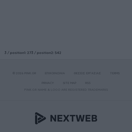
3 / position1: 273 / position2: 542
© 2026 PINK.GR
ΕΠΙΚΟΙΝΩΝΙΑ
ΘΕΣΕΙΣ ΕΡΓΑΣΙΑΣ
TERMS
PRIVACY
SITE MAP
RSS
PINK.GR NAME & LOGO ARE REGISTERED TRADEMARKS