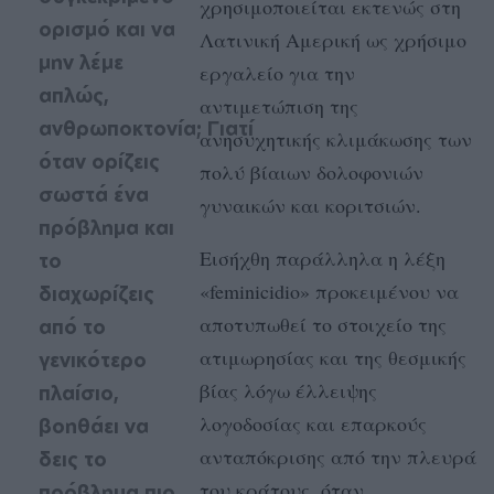
χρησιμοποιείται εκτενώς στη
ορισμό και να
Λατινική Αμερική ως χρήσιμο
μην λέμε
εργαλείο για την
απλώς,
αντιμετώπιση της
ανθρωποκτονία; Γιατί
ανησυχητικής κλιμάκωσης των
όταν ορίζεις
πολύ βίαιων δολοφονιών
σωστά ένα
γυναικών και κοριτσιών.
πρόβλημα και
Εισήχθη παράλληλα η λέξη
το
«feminicidio» προκειμένου να
διαχωρίζεις
αποτυπωθεί το στοιχείο της
από το
ατιμωρησίας και της θεσμικής
γενικότερο
βίας λόγω έλλειψης
πλαίσιο,
λογοδοσίας και επαρκούς
βοηθάει να
ανταπόκρισης από την πλευρά
δεις το
του κράτους, όταν
πρόβλημα πιο