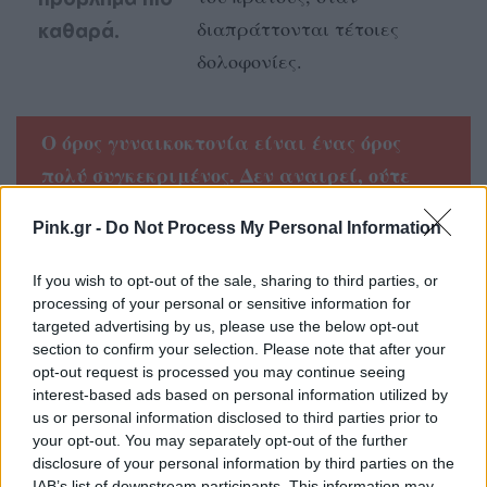
διαπράττονται τέτοιες
καθαρά.
δολοφονίες.
Ο όρος γυναικοκτονία είναι ένας όρος
πολύ συγκεκριμένος. Δεν αναιρεί, ούτε
αντιτίθεται στον όρο ανθρωποκτονία. Στο
Pink.gr -
Do Not Process My Personal Information
βαθμό, λοιπόν, που προσλαμβάνεται ως
νεολογισμός, δεν πρέπει να ξεχνάμε ότι οι
If you wish to opt-out of the sale, sharing to third parties, or
νεολογισμοί δεν γεννιούνται από
processing of your personal or sensitive information for
targeted advertising by us, please use the below opt-out
σύμπτωση. Προκύπτουν ως επιτακτική
section to confirm your selection. Please note that after your
ανάγκη, βρίσκονται σε άρρηκτη σύνδεση
opt-out request is processed you may continue seeing
interest-based ads based on personal information utilized by
με τον κοινωνικό παλμό, τον οποίο
us or personal information disclosed to third parties prior to
αφουγκράζονται, ορθώνονται για να
your opt-out. You may separately opt-out of the further
disclosure of your personal information by third parties on the
δώσουν σχήμα, όνομα και ουσία σε κάτι
IAB’s list of downstream participants. This information may