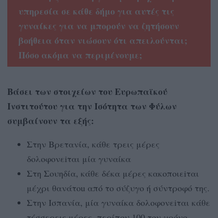
υπηρεσία σε κάθε δήμο για αυτές τις
γυναίκες για να μπορούν να ζητήσουν
βοήθεια όταν νιώσουν ότι απειλούνται;
Πόσο ακόμα να περιμένουμε;
Βάσει των στοιχείων του Ευρωπαϊκού
Ινστιτούτου για την Ισότητα των Φύλων
συμβαίνουν τα εξής:
Στην Βρετανία, κάθε τρεις μέρες
δολοφονεiται μία γυναίκα
Στη Σουηδία, κάθε δέκα μέρες κακοποιεiται
μέχρι θανάτοu από το σύζυγο ή σύντροφό της.
Στην Ισπανία, μία γυναίκα δολοφονεiται κάθε
τέσσερεις μέρες, περίπου 100 τον χρόνο.