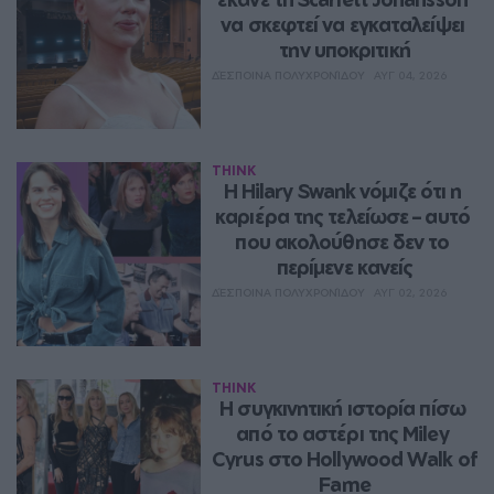
να σκεφτεί να εγκαταλείψει 
την υποκριτική
ΔΈΣΠΟΙΝΑ ΠΟΛΥΧΡΟΝΊΔΟΥ
ΑΥΓ 04, 2026
THINK
Η Hilary Swank νόμιζε ότι η 
καριέρα της τελείωσε – αυτό 
που ακολούθησε δεν το 
περίμενε κανείς
ΔΈΣΠΟΙΝΑ ΠΟΛΥΧΡΟΝΊΔΟΥ
ΑΥΓ 02, 2026
THINK
Η συγκινητική ιστορία πίσω 
από το αστέρι της Miley 
Cyrus στο Hollywood Walk of 
Fame