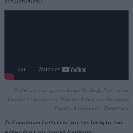
αντιμετωπιστεί.
Το βίντεο των οργανώσεων Το Μωβ, Γυναικεία
Ομάδα Αυτοάμυνας, Nimertis Action Art, Θεατρική
Ομάδα Ανδρομέδα, FemArtAct.
Το Ευρωπαϊκό Ινστιτύτο για την Ισότητα των
φύλων δίνει τον ορισμό ξεκάθαρα