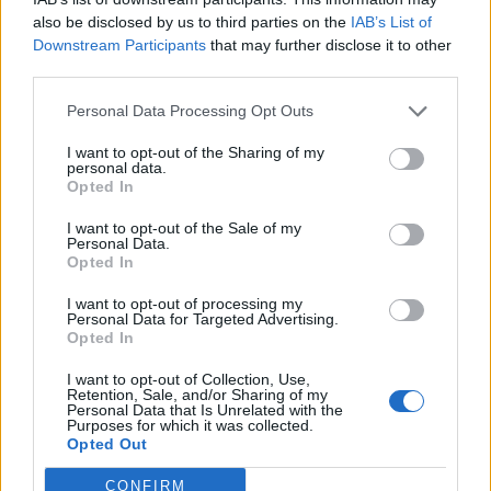
που αποκτά αρτιότερη δομή και
also be disclosed by us to third parties on the
IAB’s List of
χαρακτηριστικά, ανασυνθέτοντας εν
Downstream Participants
that may further disclose it to other
third parties.
πολλοίς τις προϋπάρχουσες έννοιες
(Φωτεινή Κούβελα, Γενική Γραμματέα
Personal Data Processing Opt Outs
Ισότητας των Φύλων στο Diotima.org.gr)
I want to opt-out of the Sharing of my
personal data.
Opted In
Τα επικοινωνιακά αγκάθια της γυναικοκτονiας
I want to opt-out of the Sale of my
Personal Data.
είναι αυτά:
Opted In
I want to opt-out of processing my
Συχνά τα εγκλήματα αυτά συνδυάζονται με
Personal Data for Targeted Advertising.
Opted In
αναφορές στη ζήλια του θύτη ή τη χρήση
ναpκωτικών ή αλκοόλ, ώστε άκριτα να
I want to opt-out of Collection, Use,
Retention, Sale, and/or Sharing of my
δικαιολογήσουν τις ενέργειες του δράστη του
Personal Data that Is Unrelated with the
Purposes for which it was collected.
eγκλήματος, ή χρησιμοποιούν εκφράσεις
Opted Out
όπως: "έγκλημα πάθους", απεικονίζοντας έτσι τις
CONFIRM