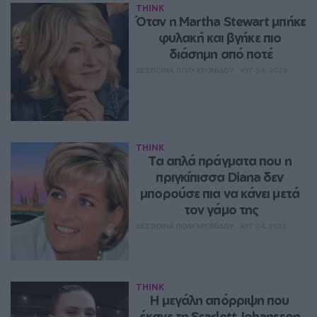
THINK
Όταν η Martha Stewart μπήκε 
φυλακή και βγήκε πιο 
διάσημη από ποτέ
ΔΈΣΠΟΙΝΑ ΠΟΛΥΧΡΟΝΊΔΟΥ
ΑΥΓ 06, 2026
THINK
Τα απλά πράγματα που η 
πριγκίπισσα Diana δεν 
μπορούσε πια να κάνει μετά 
τον γάμο της
ΔΈΣΠΟΙΝΑ ΠΟΛΥΧΡΟΝΊΔΟΥ
ΑΥΓ 04, 2026
THINK
Η μεγάλη απόρριψη που 
έκανε τη Scarlett Johansson 