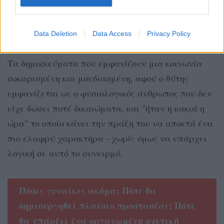
ανθρωποκτονίες ως "ιστορίες αγάπης" ή
"οικογενειακές τραγωδίες". Όμως αυτό είναι μια
Data Deletion
Data Access
Privacy Policy
επιφανειακή κάλυψη της κατάστασης.
Tα δημοσιεύματα που εμφανίζουν μια κοινωνία
σοκαρισμένη και μουδιασμένη, αφού ο θύτης
εμφανίζεται ως ο φυσιολογικός άνθρωπος που δεν
είχε δώσει ποτέ δικαιώματα, και "ήταν η κακιά η
ώρα" το οποίο κάνει την πράξη του να αποκτά ένα
πιο ελαφρύ χαρακτήρα - χωρίς όμως να υπάρχει
λογική σε αυτό το συνειρμό.
Πόσες γυναίκες ακόμα; Πότε θα
δημιουργηθεί πλαίσιο προστασίας; Πότε
θα υπάρξει ένα οργανωμένη σχετική