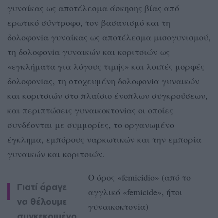
γυναίκας ως αποτέλεσμα άσκησης βίας από
ερωτικό σύντροφο, τον βασανισμό και τη
δολοφονiα γυναίκας ως αποτέλεσμα μισογυνισμού,
τη δολοφονiα γυναικών και κοριτσιών ως
«εγκλήματα για λόγους τιμής» και λοιπές μορφές
δολοφονiας, τη στοχευμένη δολοφονiα γυναικών
και κοριτσιών στο πλαίσιο ένοπλων συγκρούσεων,
και περιπτώσεις γυναικοκτονiας οι οποίες
συνδέονται με συμμορίες, το οργανωμένο
έγκλημα, εμπόρους ναρκωτικών και την εμπορία
γυναικών και κοριτσιών.
Ο όρος «femicidio» (από το
Γιατί άραγε
αγγλικό «femicide», ήτοι
να θέλουμε
γυναικοκτονiα)
συγκεκριμένο