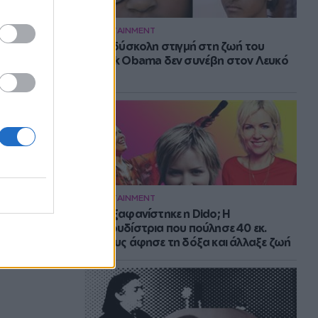
ENTERTAINMENT
Η πιο δύσκολη στιγμή στη ζωή του
Barack Obama δεν συνέβη στον Λευκό
Οίκο
ENTERTAINMENT
Πού εξαφανίστηκε η Dido; Η
τραγουδίστρια που πούλησε 40 εκ.
δίσκους άφησε τη δόξα και άλλαξε ζωή