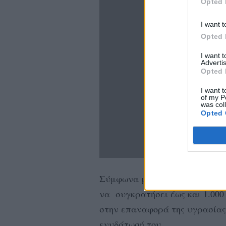
Opted 
I want t
Opted 
I want 
Advertis
Opted 
I want t
of my P
was col
Opted 
Σύμφωνα με τους ειδικούς, μι
να συγκρατήσει έως και 1.000 
στην επαναφορά της υγρασίας 
ενυδάτωσή του.