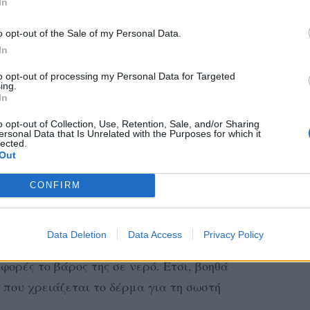
In
o opt-out of the Sale of my Personal Data.
In
to opt-out of processing my Personal Data for Targeted
ing.
In
o opt-out of Collection, Use, Retention, Sale, and/or Sharing
ersonal Data that Is Unrelated with the Purposes for which it
lected.
Out
CONFIRM
Data Deletion
Data Access
Privacy Policy
α μόνο σταγόνα υαλουρονικού οξέος μπορεί
φορές το βάρος της σε νερό. Ετσι, βοηθά
που χρειάζεται το δέρμα για τη σωστή