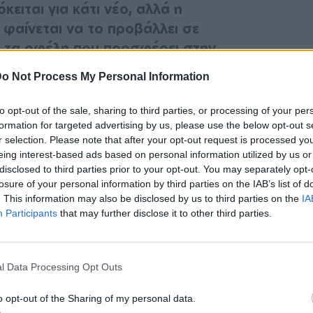
ειται για κάτι νέο, αλλά η
 φαίνεται να το προβάλλει σε
 τα οφέλη που προσφέρει στην
ά.
o Not Process My Personal Information
ΟΞΥ (HA)
to opt-out of the sale, sharing to third parties, or processing of your per
formation for targeted advertising by us, please use the below opt-out s
ριλαμβάνει τη λέξη “οξύ”, δεν δρα όπως τα
r selection. Please note that after your opt-out request is processed y
eing interest-based ads based on personal information utilized by us or
γλυκολικό ή το σαλικυλικό). Πρόκειται για
disclosed to third parties prior to your opt-out. You may separately opt-
υ του δέρματός μας, το οποίο συμβάλλει
losure of your personal information by third parties on the IAB’s list of
ητας και της σφριγυλότητας και στη μείωση
. This information may also be disclosed by us to third parties on the
IA
Participants
that may further disclose it to other third parties.
l Data Processing Opt Outs
o opt-out of the Sharing of my personal data.