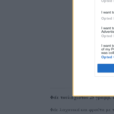
Opted 
I want t
Opted 
I want 
Advertis
Opted 
I want t
of my P
was col
Opted 
Φάε τουλάχιστον 25 γραμμ. 
Φάε λαχανικά και φρούτα με τ