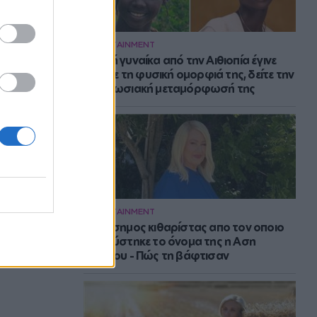
ENTERTAINMENT
Νεαρή γυναίκα από την Αιθιοπία έγινε
viral με τη φυσική ομορφιά της, δείτε την
εντυπωσιακή μεταμόρφωσή της
ENTERTAINMENT
Ο διάσημος κιθαρίστας απο τον οποιο
εμπνεύστηκε το όνομα της η Αση
Μπήλιου - Πώς τη βάφτισαν