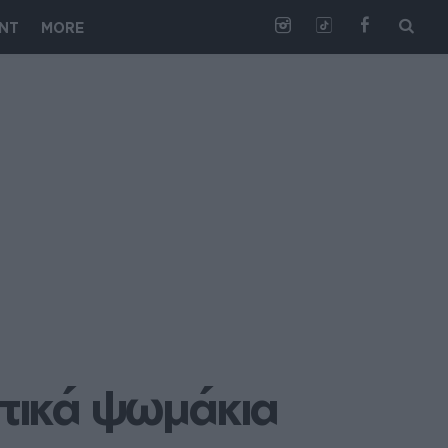
NT
MORE
τικά ψωμάκια 