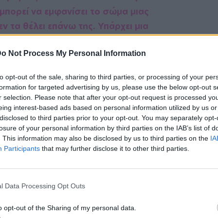
μπορεί να εμφανίσει το σώμα μιας
εν τα θέλει επάνω της. Υπάρχει μια
θήσει να απαλλαγείς από αυτά και να
o Not Process My Personal Information
μμή που θέλεις για το κορμί σου.
to opt-out of the sale, sharing to third parties, or processing of your per
formation for targeted advertising by us, please use the below opt-out s
r selection. Please note that after your opt-out request is processed y
 ιδανικό για να διασπάσεις το λίπος του
eing interest-based ads based on personal information utilized by us or
disclosed to third parties prior to your opt-out. You may separately opt-
 τα τοξικά προϊόντα της διάσπασης.
losure of your personal information by third parties on the IAB’s list of
λέον, με το νερό θα μειωθεί η αίσθηση
. This information may also be disclosed by us to third parties on the
IA
Participants
that may further disclose it to other third parties.
ατώσεις τέλεια το δέρμα σου.
ΔΙΑΦΗΜΙΣΗ
l Data Processing Opt Outs
o opt-out of the Sharing of my personal data.