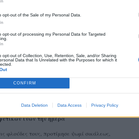
In
o opt-out of the Sale of my Personal Data.
In
to opt-out of processing my Personal Data for Targeted
ing.
In
o opt-out of Collection, Use, Retention, Sale, and/or Sharing
ersonal Data that Is Unrelated with the Purposes for which it
lected.
Out
CONFIRM
Data Deletion
Data Access
Privacy Policy
φυτικών ινών την ημέρα
ις φλούδες τους, προτίμησε ψωμί σικάλεως,