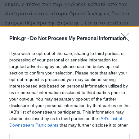
σημίο, ο τόπος που περιγράφηκε κάποτε από τον
Αυστριακό αυτοκράτορα Φραντ Ιωσήφ ως "το πιο
όμορφο θέρετρο της Ευρώπης", είναι το απόλυτο
σκηνικό για θρίλερ. Μετά από δύο παγκόσμιους
Pink.gr -
Do Not Process My Personal Information
πολέμους και δεκαετίες κομμουνιστικής
κυριαρχίας, το Baile Herculane εγκαταλείφθηκε,
If you wish to opt-out of the sale, sharing to third parties, or
μαζί με τον τουρισμό μετά την επανάσταση του
processing of your personal or sensitive information for
targeted advertising by us, please use the below opt-out
1989.
section to confirm your selection. Please note that after your
opt-out request is processed you may continue seeing
interest-based ads based on personal information utilized by
us or personal information disclosed to third parties prior to
your opt-out. You may separately opt-out of the further
disclosure of your personal information by third parties on the
IAB’s list of downstream participants. This information may
also be disclosed by us to third parties on the
IAB’s List of
Downstream Participants
that may further disclose it to other
third parties.