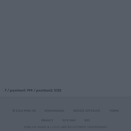
7 / position1: 199 / position2: 5125
© 2026 PINK.GR
ΕΠΙΚΟΙΝΩΝΙΑ
ΘΕΣΕΙΣ ΕΡΓΑΣΙΑΣ
TERMS
PRIVACY
SITE MAP
RSS
PINK.GR NAME & LOGO ARE REGISTERED TRADEMARKS