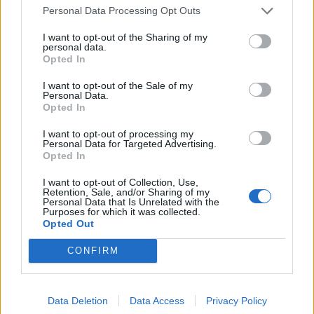
Personal Data Processing Opt Outs
I want to opt-out of the Sharing of my
personal data.
Opted In
Δείτε αυτή τη δημοσίευση στο Instagram.
Η δημοσίευση κοινοποιήθηκε από το χρήστη Ciprian Hăbuc (@chip_ro)
I want to opt-out of the Sale of my
Personal Data.
Opted In
I want to opt-out of processing my
Personal Data for Targeted Advertising.
Opted In
ΔΙΑΦΗΜΙΣΗ
I want to opt-out of Collection, Use,
Retention, Sale, and/or Sharing of my
Personal Data that Is Unrelated with the
Purposes for which it was collected.
Opted Out
CONFIRM
Data Deletion
Data Access
Privacy Policy