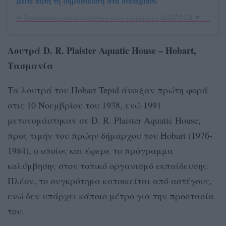
Δείτε αυτή τη δημοσίευση στο Instagram.
Η δημοσίευση κοινοποιήθηκε από το χρήστη ΔŁǤŘ€€Ň 🏴󠁧󠁢󠁳󠁣󠁴󠁿 (@algreen_78)
Λουτρά D. R. Plaister Aquatic House – Hobart,
Τασμανία
Τα λουτρά του Hobart Tepid άνοιξαν πρώτη φορά
στις 10 Νοεμβρίου του 1938, ενώ 1991
μετονομάστηκαν σε D. R. Plaister Aquatic House,
προς τιμήν του πρώην δήμαρχου του Hobart (1976-
1984), ο οποίος και έφερε το πρόγραμμα
κολύμβησης στον τοπικό οργανισμό εκπαίδευσης.
Πλέον, το συγκρότημα κατοικείται από αστέγους,
ενώ δεν υπάρχει κάποιο μέτρο για την προστασία
του.