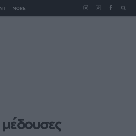
NT
MORE
 μέδουσες 