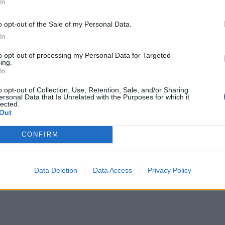
In
ο πρόβλημα υγείας του κάθε ανθρώπου.
o opt-out of the Sale of my Personal Data.
ά ψάρια και ζωοπλαγκτόν αλλά αποτελούν
In
σια είδη.
νουν για λίγες ημέρες και μετά θα
to opt-out of processing my Personal Data for Targeted
ing.
ατα μακριά από τις παραλίες.
In
o opt-out of Collection, Use, Retention, Sale, and/or Sharing
ersonal Data that Is Unrelated with the Purposes for which it
lected.
Out
ΔΙΑΦΗΜΙΣΗ
CONFIRM
Data Deletion
Data Access
Privacy Policy