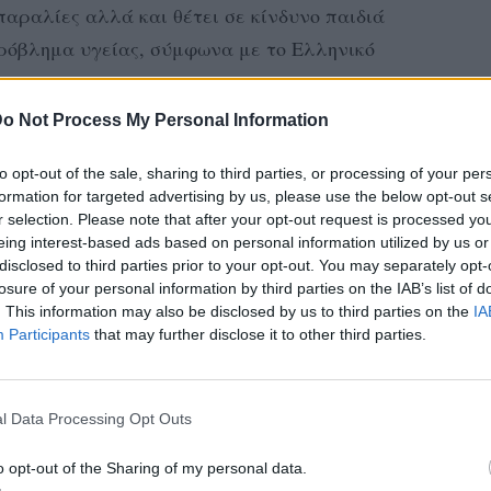
 παραλίες αλλά και θέτει σε κίνδυνο παιδιά
πρόβλημα υγείας, σύμφωνα με το Ελληνικό
ας.
o Not Process My Personal Information
 οι πολίτες τις μέδουσες έξω στην
to opt-out of the sale, sharing to third parties, or processing of your per
formation for targeted advertising by us, please use the below opt-out s
υν έξω στην παραλία με τη ζέστη αρχίζουνε
r selection. Please note that after your opt-out request is processed y
eing interest-based ads based on personal information utilized by us or
 από λίγη ώρα. Άρα είναι μια ακόμα εστία
disclosed to third parties prior to your opt-out. You may separately opt-
αι να κάτσει κανένας να την καθαρίσει.
losure of your personal information by third parties on the IAB’s list of
. This information may also be disclosed by us to third parties on the
IA
 τα πλοκάμια της μέδουσας ακόμα και εάν
Participants
that may further disclose it to other third parties.
ην άμμο εκκρίνει ένα υγρό το οποίο
νησμό. Και τα άτομα που τσιμπηθούν από
ραίτητα πρώτες βοήθειες.
l Data Processing Opt Outs
 με βεβαρημένο πρόβλημα υγείας μπορεί να
o opt-out of the Sharing of my personal data.
τάται βεβαίως πάντα από το είδος της