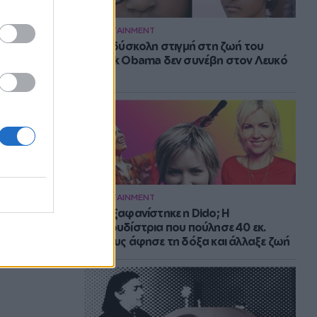
ENTERTAINMENT
Η πιο δύσκολη στιγμή στη ζωή του
Barack Obama δεν συνέβη στον Λευκό
Οίκο
ENTERTAINMENT
Πού εξαφανίστηκε η Dido; Η
τραγουδίστρια που πούλησε 40 εκ.
δίσκους άφησε τη δόξα και άλλαξε ζωή