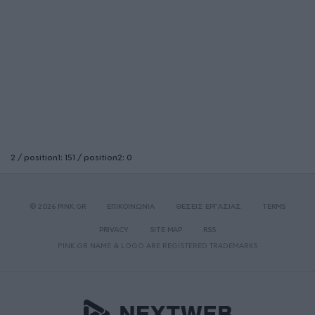
2 / position1: 151 / position2: 0
© 2026 PINK.GR
ΕΠΙΚΟΙΝΩΝΙΑ
ΘΕΣΕΙΣ ΕΡΓΑΣΙΑΣ
TERMS
PRIVACY
SITE MAP
RSS
PINK.GR NAME & LOGO ARE REGISTERED TRADEMARKS