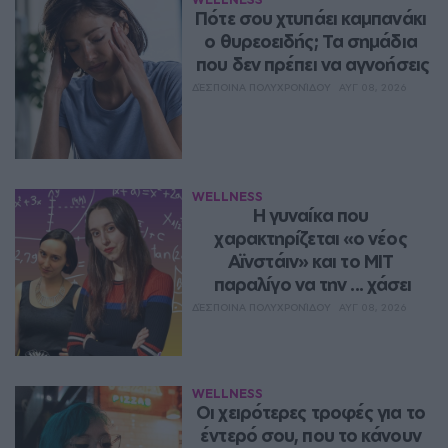
Πότε σου χτυπάει καμπανάκι 
ο θυρεοειδής; Τα σημάδια 
που δεν πρέπει να αγνοήσεις
ΔΈΣΠΟΙΝΑ ΠΟΛΥΧΡΟΝΊΔΟΥ
ΑΥΓ 08, 2026
WELLNESS
Η γυναίκα που 
χαρακτηρίζεται «ο νέος 
Αϊνστάιν» και το MIT 
παραλίγο να την ... χάσει
ΔΈΣΠΟΙΝΑ ΠΟΛΥΧΡΟΝΊΔΟΥ
ΑΥΓ 08, 2026
WELLNESS
Οι χειρότερες τροφές για το 
έντερό σου, που το κάνουν 