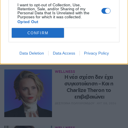
Wellness
I want to opt-out of Collection, Use,
Retention, Sale, and/or Sharing of my
Personal Data that Is Unrelated with the
WELLNESS
Purposes for which it was collected.
Ελληνικό γιαούρτι: Μία 
Opted Out
κουταλιά και τα scrambled 
eggs θα απογειωθούν
CONFIRM
ΔΈΣΠΟΙΝΑ ΠΟΛΥΧΡΟΝΊΔΟΥ
ΑΥΓ 08, 2026
Data Deletion
Data Access
Privacy Policy
WELLNESS
Η νέα σχέση δεν έχει 
συγκατοίκηση – Και η 
Charlize Theron το 
επιβεβαιώνει
ΔΈΣΠΟΙΝΑ ΠΟΛΥΧΡΟΝΊΔΟΥ
ΑΥΓ 08, 2026
WELLNESS