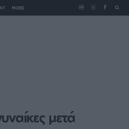
NT
MORE
υναίκες μετά 