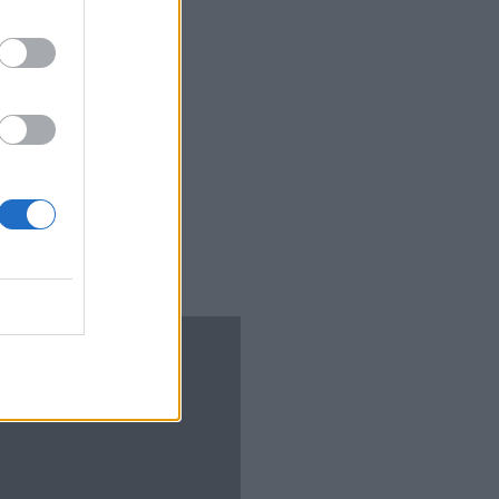
ολισμού.
ι οι
υτό
τί να