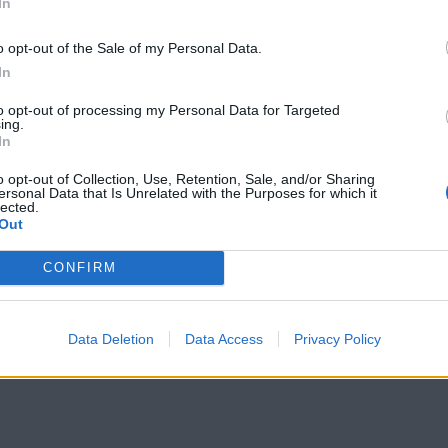
In
ής πυκνότητας, αλλά και με την επιβράδυνση του μεταβ
o opt-out of the Sale of my Personal Data.
τικό αυτής της ηλικίας και κυρίως μετά τα 50 είναι ότ
In
ρες γυναίκες αυξάνουν το σωματικό τους βάρος. Για α
to opt-out of processing my Personal Data for Targeted
ing.
ταν περάσουν στην τέταρτη δεκαετία της ζωής τους, αν
In
ν το γυμναστήριο πρέπει να το πάρουν αλλιώς και να
o opt-out of Collection, Use, Retention, Sale, and/or Sharing
ν να ασκούνται, κάνοντας τις παρακάτω ασκήσεις.
ersonal Data that Is Unrelated with the Purposes for which it
lected.
Out
Γιόγκα: Η ασπίδα κατά τις κατάθλιψης
CONFIRM
Data Deletion
Data Access
Privacy Policy