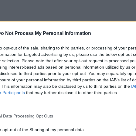
o Not Process My Personal Information
to opt-out of the sale, sharing to third parties, or processing of your per
στό ότι η άσκηση δεν κρατά υγιές μόνο το σώμα, α
formation for targeted advertising by us, please use the below opt-out s
r selection. Please note that after your opt-out request is processed y
α αυτό και είναι ένα απαραίτητο κομμάτι στη ζω
eing interest-based ads based on personal information utilized by us or
ο ένας άνθρωπος μεγαλώνει και η υγεία του αρχίζε
disclosed to third parties prior to your opt-out. You may separately opt-
losure of your personal information by third parties on the IAB’s list of
λο και πιο ευάλωτη, ένας από τους καλύτερους πιο
. This information may also be disclosed by us to third parties on the
IA
στικούς και αποτελεσματικούς τρόπους για να την
Participants
that may further disclose it to other third parties.
ι είναι η σωματική άσκηση.
κριμένα δε και όσον αφορά τις γυναίκες, λόγω των ορ
l Data Processing Opt Outs
ου επέρχονται με την εμμηνόπαυση βλέπουν σημαντι
o opt-out of the Sharing of my personal data.
το σώμα τους που σχετίζονται με τη μείωση της μυϊκής