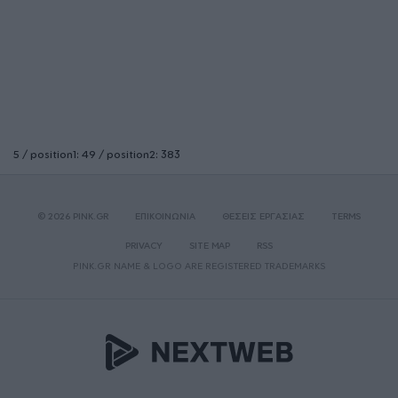
5 / position1: 49 / position2: 383
© 2026 PINK.GR
ΕΠΙΚΟΙΝΩΝΙΑ
ΘΕΣΕΙΣ ΕΡΓΑΣΙΑΣ
TERMS
PRIVACY
SITE MAP
RSS
PINK.GR NAME & LOGO ARE REGISTERED TRADEMARKS