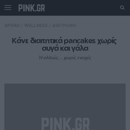
ΑΡΧΙΚΗ
/
WELLNESS
/
ΔΙΑΤΡΟΦΗ
Κάνε διαιτητικά pancakes χωρίς 
αυγά και γάλα
Ή αλλιώς... χωρίς ενοχές