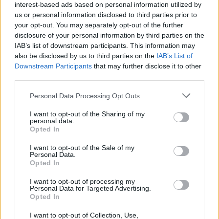
interest-based ads based on personal information utilized by
us or personal information disclosed to third parties prior to
your opt-out. You may separately opt-out of the further
disclosure of your personal information by third parties on the
IAB’s list of downstream participants. This information may
also be disclosed by us to third parties on the
IAB’s List of
Ακολουθήστε το Pink.gr στο
Google News
και
Downstream Participants
that may further disclose it to other
μάθετε πρώτοι
τα πιο hot νέα
.
third parties.
Ακολουθήστε το Pink.gr και στο
Instagram
Personal Data Processing Opt Outs
I want to opt-out of the Sharing of my
personal data.
Opted In
I want to opt-out of the Sale of my
Personal Data.
ΔΙΑΦΗΜΙΣΗ
Opted In
I want to opt-out of processing my
Personal Data for Targeted Advertising.
Opted In
I want to opt-out of Collection, Use,