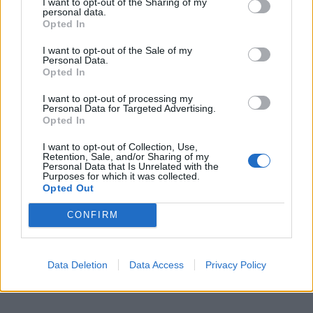
I want to opt-out of the Sharing of my
personal data.
Πληροφορίες: howstuffworks.com, metro.co.uk
Opted In
I want to opt-out of the Sale of my
ΔΙΑΦΗΜΙΣΗ
Personal Data.
Opted In
I want to opt-out of processing my
Personal Data for Targeted Advertising.
Opted In
I want to opt-out of Collection, Use,
Retention, Sale, and/or Sharing of my
Personal Data that Is Unrelated with the
Purposes for which it was collected.
Opted Out
CONFIRM
Data Deletion
Data Access
Privacy Policy