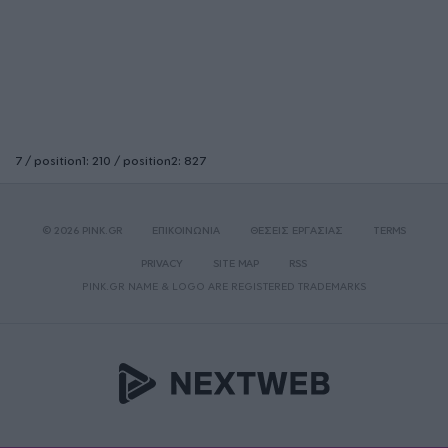
7 / position1: 210 / position2: 827
© 2026 PINK.GR
ΕΠΙΚΟΙΝΩΝΙΑ
ΘΕΣΕΙΣ ΕΡΓΑΣΙΑΣ
TERMS
PRIVACY
SITE MAP
RSS
PINK.GR NAME & LOGO ARE REGISTERED TRADEMARKS