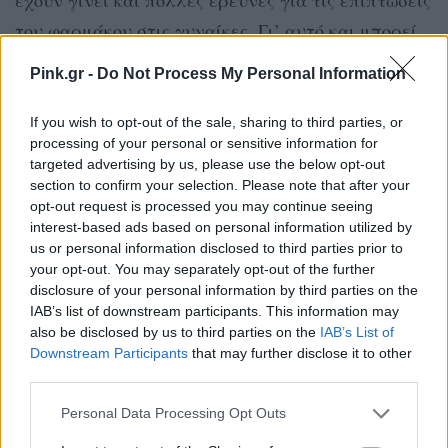
έχουν γίνει και πολλές έρευνες για τις επιπτώσεις
του φαρμάκου στις γυναίκες. Γι’ αυτό και μπορεί
να έχει κάποιες άγνωστες παρενέργειες μόνο για
Pink.gr -
Do Not Process My Personal Information
τις γυναίκες που παραμένουν άγνωστες. Οπότε, το
συμπέρασμα που βγαίνει είναι πως δεν έχει
If you wish to opt-out of the sale, sharing to third parties, or
processing of your personal or sensitive information for
ιδιαίτερο νόημα για μια γυναίκα να πάρει
targeted advertising by us, please use the below opt-out
βιάγκρα. Το λιπαντικό είναι ίσως πιο χρήσιμο,
section to confirm your selection. Please note that after your
opt-out request is processed you may continue seeing
αφού η κολπική ξηρότητα μπορεί να είναι μεγάλος
interest-based ads based on personal information utilized by
ανασταλτικός παράγοντας για την σeξουαλική
us or personal information disclosed to third parties prior to
ευχαρίστηση.
your opt-out. You may separately opt-out of the further
disclosure of your personal information by third parties on the
IAB’s list of downstream participants. This information may
Άλλωστε από το 2015, η Αμερικανική Υπηρεσία
also be disclosed by us to third parties on the
IAB’s List of
Φαρμάκων και Τροφίμων δεν επιτρέπει την χρήση
Downstream Participants
that may further disclose it to other
third parties.
του φαρμάκου για τις γυναίκες. Θα πρέπει πάντα
να συμβουλεύστε τον γιατρό σας για οποιοδήποτε
Personal Data Processing Opt Outs
πρόβλημα αντιμετωπίζετε, πριν κάνετε οτιδήποτε.