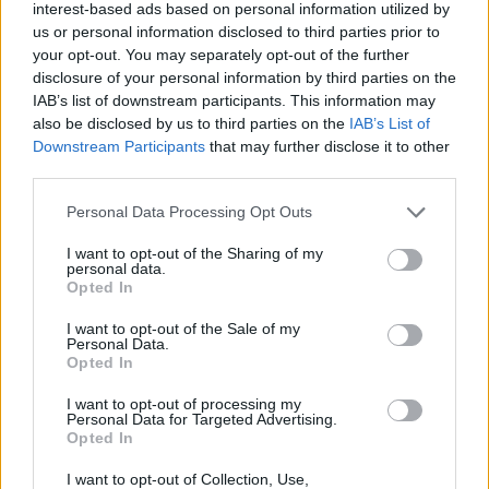
interest-based ads based on personal information utilized by
us or personal information disclosed to third parties prior to
your opt-out. You may separately opt-out of the further
WELLNESS
Γιατί τα κομπλιμέντα σε 
disclosure of your personal information by third parties on the
IAB’s list of downstream participants. This information may
φέρνουν σε δύσκολη θέση 
also be disclosed by us to third parties on the
IAB’s List of
(και τι λέει η ψυχολογία)
Downstream Participants
that may further disclose it to other
ΔΈΣΠΟΙΝΑ ΠΟΛΥΧΡΟΝΊΔΟΥ
ΑΥΓ 09, 2026
third parties.
Personal Data Processing Opt Outs
I want to opt-out of the Sharing of my
personal data.
WELLNESS
Opted In
3 σημάδια πως χρειάζεσαι 
βιταμίνη D
I want to opt-out of the Sale of my
Personal Data.
ΔΈΣΠΟΙΝΑ ΠΟΛΥΧΡΟΝΊΔΟΥ
ΑΥΓ 09, 2026
Opted In
I want to opt-out of processing my
Personal Data for Targeted Advertising.
Opted In
I want to opt-out of Collection, Use,
WELLNESS