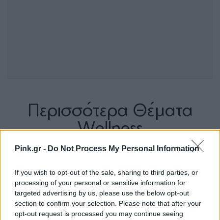
Περισσότερα Θέματα
Wellness
Pink.gr -
Do Not Process My Personal Information
WELLNESS
Αυτό το ποτό συνδέεται με 
την κατάθλιψη – ειδικά στις 
If you wish to opt-out of the sale, sharing to third parties, or
γυναίκες
processing of your personal or sensitive information for
targeted advertising by us, please use the below opt-out
ΔΈΣΠΟΙΝΑ ΠΟΛΥΧΡΟΝΊΔΟΥ
ΑΥΓ 10, 2026
section to confirm your selection. Please note that after your
opt-out request is processed you may continue seeing