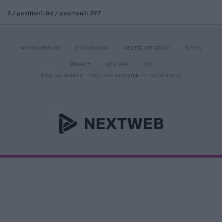
3 / position1: 84 / position2: 397
© 2026 PINK.GR
ΕΠΙΚΟΙΝΩΝΙΑ
ΘΕΣΕΙΣ ΕΡΓΑΣΙΑΣ
TERMS
PRIVACY
SITE MAP
RSS
PINK.GR NAME & LOGO ARE REGISTERED TRADEMARKS