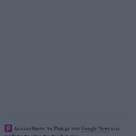
Ακολουθήστε το Pink.gr στο
Google News
και
μάθετε πρώτοι
τα πιο hot νέα
.