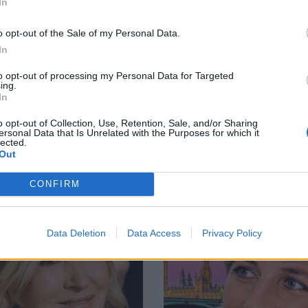
In
o opt-out of the Sale of my Personal Data.
In
to opt-out of processing my Personal Data for Targeted
ing.
In
o opt-out of Collection, Use, Retention, Sale, and/or Sharing
ersonal Data that Is Unrelated with the Purposes for which it
ερα Θέματα Think
lected.
Out
CONFIRM
Data Deletion
Data Access
Privacy Policy