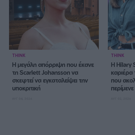
THINK
THINK
Η μεγάλη απόρριψη που έκανε 
Η Hilary 
τη Scarlett Johansson να 
καριέρα 
σκεφτεί να εγκαταλείψει την 
που ακολ
υποκριτική
περίμενε
ΑΥΓ 04, 2026
ΑΥΓ 02, 2026