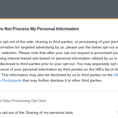
o Not Process My Personal Information
to opt-out of the sale, sharing to third parties, or processing of your per
ο
Google News
και μάθετε πρώτοι
τα πιο hot
formation for targeted advertising by us, please use the below opt-out s
r selection. Please note that after your opt-out request is processed y
eing interest-based ads based on personal information utilized by us or
 στο
Instagram
disclosed to third parties prior to your opt-out. You may separately opt-
losure of your personal information by third parties on the IAB’s list of
. This information may also be disclosed by us to third parties on the
IA
Participants
that may further disclose it to other third parties.
ΔΙΑΦΗΜΙΣΗ
l Data Processing Opt Outs
o opt-out of the Sharing of my personal data.