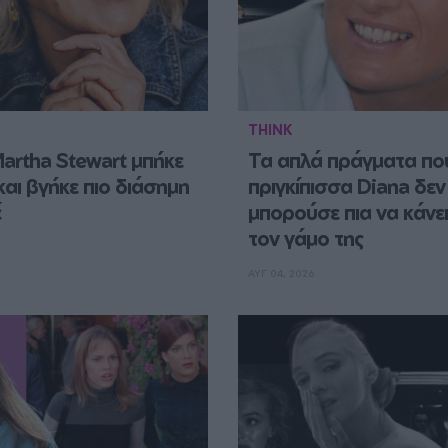
THINK
artha Stewart μπήκε 
Τα απλά πράγματα που
αι βγήκε πιο διάσημη 
πριγκίπισσα Diana δεν 
έ
μπορούσε πια να κάνει
τον γάμο της
ΑΥΓ 04, 2026