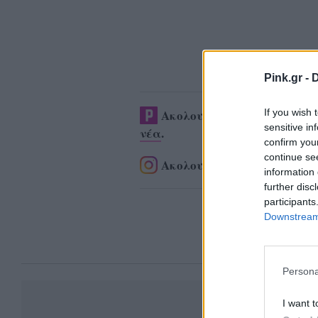
Pink.gr -
D
If you wish 
Ακολουθήστε το Pink.gr στ
sensitive in
νέα
.
confirm you
continue se
Ακολουθήστε το Pink.gr και
information 
further disc
participants
Downstream 
Persona
I want t