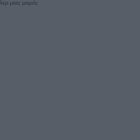
ίλερ μιας μαμάς