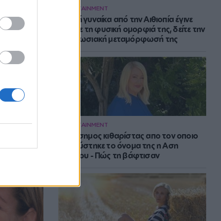
ENTERTAINMENT
Νεαρή γυναίκα από την Αιθιοπία έγινε
viral με τη φυσική ομορφιά της, δείτε την
εντυπωσιακή μεταμόρφωσή της
ENTERTAINMENT
Ο διάσημος κιθαρίστας απο τον οποιο
εμπνεύστηκε το όνομα της η Αση
Μπήλιου - Πώς τη βάφτισαν