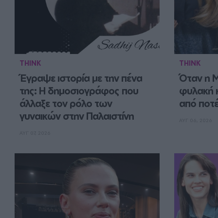
THINK
THINK
Έγραψε ιστορία με την πένα 
Όταν η M
της: Η δημοσιογράφος που 
φυλακή κ
άλλαξε τον ρόλο των 
από ποτ
γυναικών στην Παλαιστίνη
ΑΥΓ 06, 2026
ΑΥΓ 07, 2026