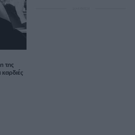
ΔΙΑΦΗΜΙΣΗ
η της 
ι καρδιές