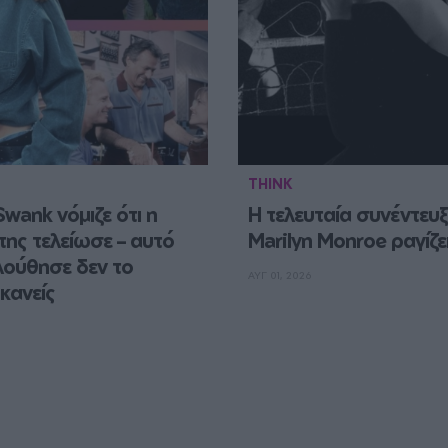
THINK
Swank νόμιζε ότι η 
Η τελευταία συνέντευξ
της τελείωσε – αυτό 
Marilyn Monroe ραγίζε
ούθησε δεν το 
ΑΥΓ 01, 2026
 κανείς