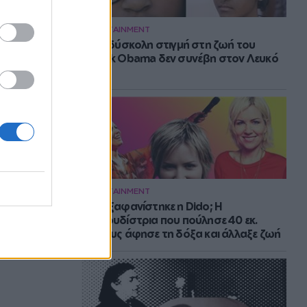
ENTERTAINMENT
Η πιο δύσκολη στιγμή στη ζωή του
Barack Obama δεν συνέβη στον Λευκό
Οίκο
ENTERTAINMENT
Πού εξαφανίστηκε η Dido; Η
τραγουδίστρια που πούλησε 40 εκ.
δίσκους άφησε τη δόξα και άλλαξε ζωή