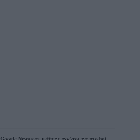
ο
Google News
και μάθετε πρώτοι
τα πιο hot