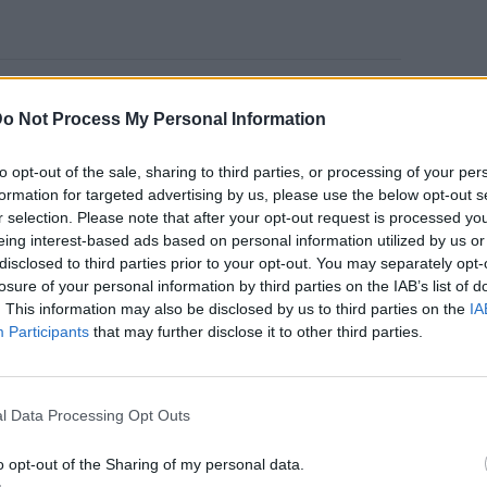
να Πολυτεχνείο κι ένα αριστερό παρελθόν,
o Not Process My Personal Information
θε επεισόδιο. Χρησιμοποιεί τα παραδοσιακά
ερδίζοντας συχνά την κοροϊδία της γυναίκας
to opt-out of the sale, sharing to third parties, or processing of your per
formation for targeted advertising by us, please use the below opt-out s
r selection. Please note that after your opt-out request is processed y
eing interest-based ads based on personal information utilized by us or
οχή ήταν και η ατάκα "Εγώ ήμουν στο
disclosed to third parties prior to your opt-out. You may separately opt-
αλλαγές της και φυσικά τα πειράγματα των
losure of your personal information by third parties on the IAB’s list of
γισε πάρα πολλούς τηλεθεατές που έστειλαν
. This information may also be disclosed by us to third parties on the
IA
Participants
that may further disclose it to other third parties.
ό οργανώσεις στο κανάλι.
 της σειράς κάλεσε τη Δήμητρα
l Data Processing Opt Outs
υρτάρι του δείχνοντάς της τις δεκάδες
 Τότε εκείνη σάστισε, περιμένοντας τα
o opt-out of the Sharing of my personal data.