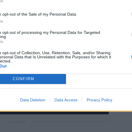
ε "Αυτά έχουν οι επιτυχημένες σειρές"!
In
o opt-out of the Sale of my Personal Data.
In
to opt-out of processing my Personal Data for Targeted
ing.
In
o opt-out of Collection, Use, Retention, Sale, and/or Sharing
ersonal Data that Is Unrelated with the Purposes for which it
lected.
Out
CONFIRM
Data Deletion
Data Access
Privacy Policy
ΔΙΑΦΗΜΙΣΗ