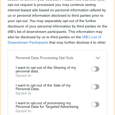
opt-out request is processed you may continue seeing
interest-based ads based on personal information utilized by
us or personal information disclosed to third parties prior to
your opt-out. You may separately opt-out of the further
disclosure of your personal information by third parties on the
IAB’s list of downstream participants. This information may
also be disclosed by us to third parties on the
IAB’s List of
Downstream Participants
that may further disclose it to other
Ακολουθήστε το Pink.gr στο
Google News
και
third parties.
μάθετε πρώτοι
τα πιο hot νέα
.
Personal Data Processing Opt Outs
Ακολουθήστε το Pink.gr και στο
Instagram
I want to opt-out of the Sharing of my
personal data.
Opted In
I want to opt-out of the Sale of my
Personal Data.
Opted In
ΔΙΑΦΗΜΙΣΗ
I want to opt-out of processing my
Personal Data for Targeted Advertising.
Opted In