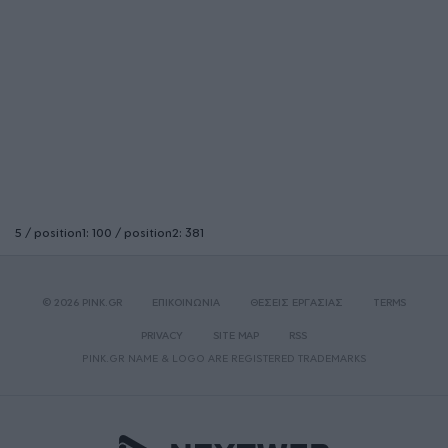
5 / position1: 100 / position2: 381
© 2026 PINK.GR
ΕΠΙΚΟΙΝΩΝΙΑ
ΘΕΣΕΙΣ ΕΡΓΑΣΙΑΣ
TERMS
PRIVACY
SITE MAP
RSS
PINK.GR NAME & LOGO ARE REGISTERED TRADEMARKS