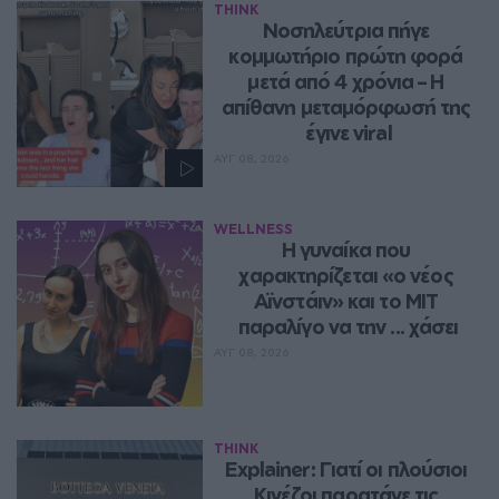
THINK
Νοσηλεύτρια πήγε 
κομμωτήριο πρώτη φορά 
μετά από 4 χρόνια – Η 
απίθανη μεταμόρφωσή της 
έγινε viral
ΑΥΓ 08, 2026
WELLNESS
Η γυναίκα που 
χαρακτηρίζεται «ο νέος 
Αϊνστάιν» και το MIT 
παραλίγο να την ... χάσει
ΑΥΓ 08, 2026
THINK
Explainer: Γιατί οι πλούσιοι 
Κινέζοι παρατάνε τις 