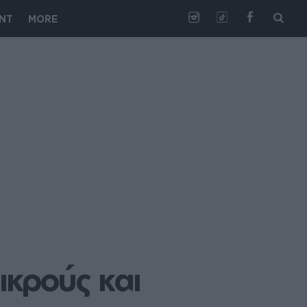
NT
MORE
κρούς και 