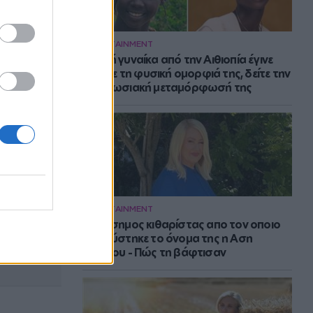
ENTERTAINMENT
Νεαρή γυναίκα από την Αιθιοπία έγινε
viral με τη φυσική ομορφιά της, δείτε την
εντυπωσιακή μεταμόρφωσή της
ENTERTAINMENT
Ο διάσημος κιθαρίστας απο τον οποιο
εμπνεύστηκε το όνομα της η Αση
Μπήλιου - Πώς τη βάφτισαν