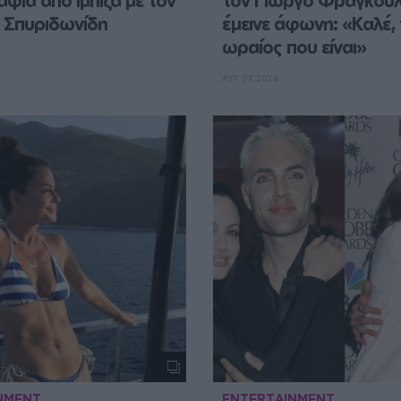
ία από Ίμπιζα με τον 
τον Γιώργο Φραγκούλη
 Σπυριδωνίδη
έμεινε άφωνη: «Καλέ, τ
ωραίος που είναι»
ΑΥΓ 07, 2026
NMENT
ENTERTAINMENT