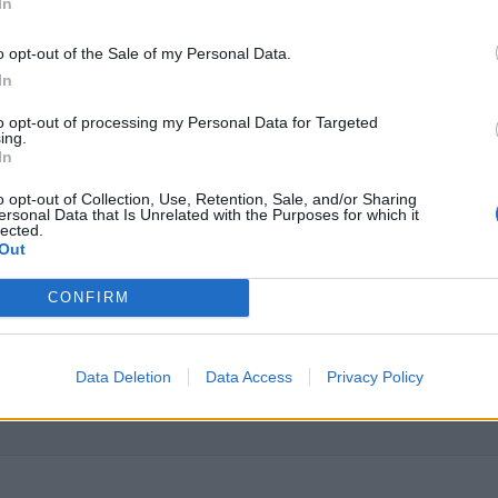
In
 στο
Instagram
o opt-out of the Sale of my Personal Data.
In
to opt-out of processing my Personal Data for Targeted
ing.
In
o opt-out of Collection, Use, Retention, Sale, and/or Sharing
ΔΙΑΦΗΜΙΣΗ
ersonal Data that Is Unrelated with the Purposes for which it
lected.
Out
CONFIRM
Data Deletion
Data Access
Privacy Policy