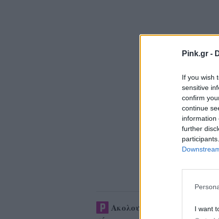
Pink.gr -
D
If you wish 
sensitive in
confirm you
continue se
information 
further disc
participants
Downstream 
Persona
Ακολουθήστε το Pink.gr στ
I want t