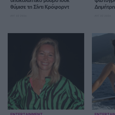
αποκαλυπτικό μαύρο look 
φωτογραφ
θύμισε τη Σίντι Κρόφορντ
Δημήτρη
ΑΥΓ 07, 2026
ΑΥΓ 07, 2026
ENTERTAINMENT
ENTERTAI