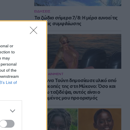
ΕΙΔΗΣΕΙΣ
Τα ζώδια σήμερα 7/8: Η μέρα ευνοεί τις
κινήσεις συμφιλίωσης
sonal or
ection to
ou may
 personal
out of the
ENTERTAINMENT
 downstream
Η Ιωάννα Τούνη δημοσίευσε υλικό από
B’s List of
τις διακοπές της στη Μύκονο: Όσο και
αν έχω ταξιδέψει, αυτός είναι ο
αγαπημένος μου προορισμός