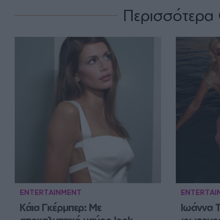
Περισσότερα 
ENTERTAINMENT
ENTERTAI
Κάια Γκέρμπερ: Με 
Ιωάννα Τ