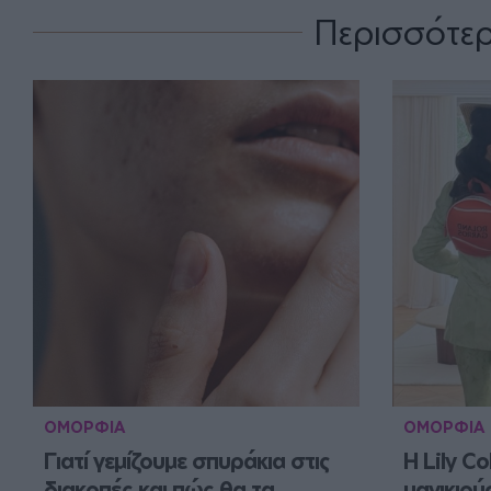
Περισσότε
ΟΜΟΡΦΙΑ
ΟΜΟΡΦΙΑ
Γιατί γεμίζουμε σπυράκια στις 
Η Lily Col
διακοπές και πώς θα τα 
μανικιού