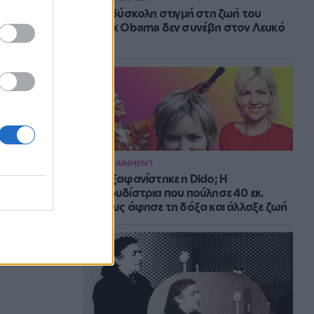
Η πιο δύσκολη στιγμή στη ζωή του
Barack Obama δεν συνέβη στον Λευκό
Οίκο
ENTERTAINMENT
Πού εξαφανίστηκε η Dido; Η
τραγουδίστρια που πούλησε 40 εκ.
δίσκους άφησε τη δόξα και άλλαξε ζωή