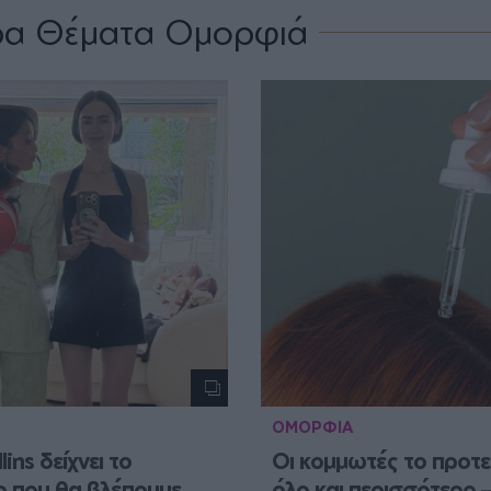
ρα Θέματα Ομορφιά
ΟΜΟΡΦΙΑ
lins δείχνει το 
Οι κομμωτές το προτεί
ρ που θα βλέπουμε 
όλο και περισσότερο –