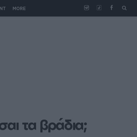
NT
MORE
σαι τα βράδια;