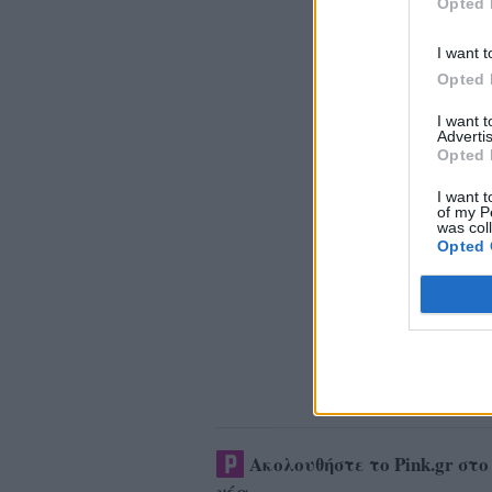
Opted 
I want t
Opted 
I want 
Advertis
Opted 
I want t
of my P
was col
Opted 
Ακολουθήστε το Pink.gr στ
νέα
.