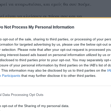
ορεί να αναρωτιέσαι, και εμείς θα σου πούμε.
ί είναι να κλείσουν οι πόροι σου και να
αν πάνω από την επιδερμίδα σου - το
o Not Process My Personal Information
λα προϊόντα και έπειτα, το καυσαέριο, τη
to opt-out of the sale, sharing to third parties, or processing of your per
formation for targeted advertising by us, please use the below opt-out s
 μπλοκάρει τους σμηγματογόνους αδένες, θα
r selection. Please note that after your opt-out request is processed y
eing interest-based ads based on personal information utilized by us or
ι το πρωί τα σπυράκια θα εμφανιστούν στο
disclosed to third parties prior to your opt-out. You may separately opt-
 δεν πρέπει να ξεχνάς ότι
το make up έχει
losure of your personal information by third parties on the IAB’s list of
. This information may also be disclosed by us to third parties on the
IA
ανση και τα βακτηρίδιαμ ενώ το ίδιο
Participants
that may further disclose it to other third parties.
ι' αυτό πρέπει να πλένεις το πρόσωπό σου
l Data Processing Opt Outs
ΔΙΑΦΗΜΙΣΗ
o opt-out of the Sharing of my personal data.