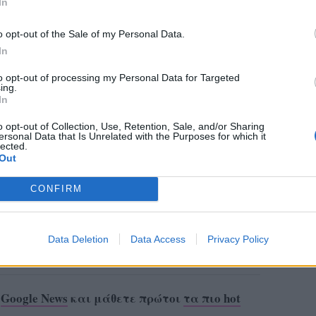
In
o opt-out of the Sale of my Personal Data.
In
to opt-out of processing my Personal Data for Targeted
ing.
In
o opt-out of Collection, Use, Retention, Sale, and/or Sharing
ersonal Data that Is Unrelated with the Purposes for which it
lected.
Out
CONFIRM
Data Deletion
Data Access
Privacy Policy
ο
Google News
και μάθετε πρώτοι
τα πιο hot