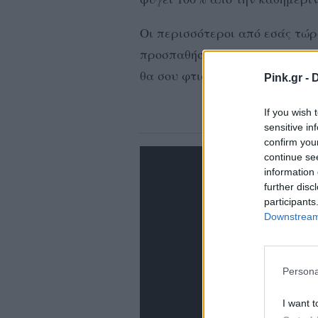
Οι περισσότεροι από εσάς τώρ
προσπαθήσουμε να τις κάνουμε
θα σου φτιάξουν την διάθεση κ
Pink.gr -
D
If you wish 
Ramone
sensitive in
confirm you
continue se
information 
further disc
participants
Downstream 
Persona
I want t