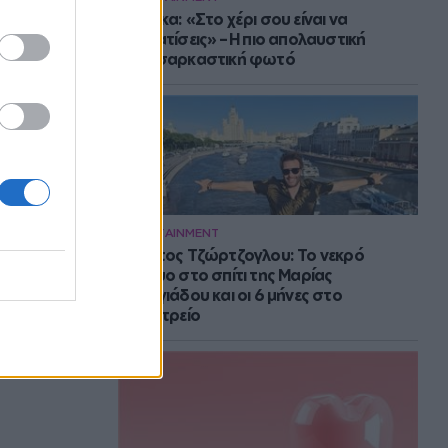
Μπάρκα: «Στο χέρι σου είναι να
αδυνατίσεις» – Η πιο απολαυστική
αυτοσαρκαστική φωτό
ENTERTAINMENT
Στράτος Τζώρτζογλου: Το νεκρό
έμβρυο στο σπίτι της Μαρίας
Γεωργιάδου και οι 6 μήνες στο
ψυχιατρείο