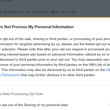
α βρίσκεστε σε διακοπές. Και εμείς θα
 ακόμα πιο ξένοιαστες με 10 τραγούδια που
αι θα σε ξεκουράσουν...
o Not Process My Personal Information
to opt-out of the sale, sharing to third parties, or processing of your per
s - Rockaway Beach
formation for targeted advertising by us, please use the below opt-out s
r selection. Please note that after your opt-out request is processed y
eing interest-based ads based on personal information utilized by us or
disclosed to third parties prior to your opt-out. You may separately opt-
losure of your personal information by third parties on the IAB’s list of
. This information may also be disclosed by us to third parties on the
IA
Participants
that may further disclose it to other third parties.
l Data Processing Opt Outs
o opt-out of the Sharing of my personal data.