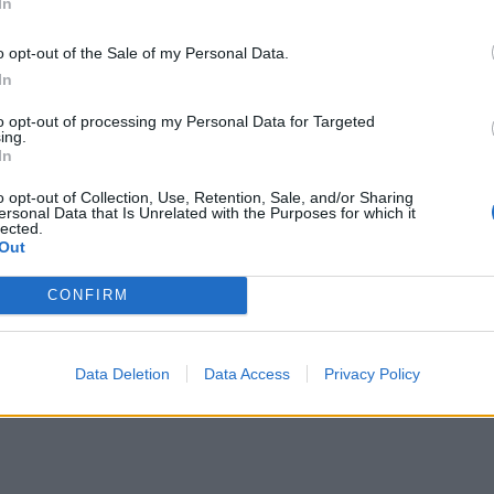
In
o opt-out of the Sale of my Personal Data.
In
to opt-out of processing my Personal Data for Targeted
ing.
In
o opt-out of Collection, Use, Retention, Sale, and/or Sharing
Go Go’s - Vacation
ersonal Data that Is Unrelated with the Purposes for which it
lected.
Out
ΔΙΑΦΗΜΙΣΗ
CONFIRM
Data Deletion
Data Access
Privacy Policy