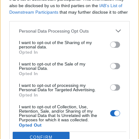
also be disclosed by us to third parties on the
IAB’s List of
Downstream Participants
that may further disclose it to other
third parties.
Personal Data Processing Opt Outs
I want to opt-out of the Sharing of my
personal data.
Opted In
I want to opt-out of the Sale of my
Personal Data.
Opted In
I want to opt-out of processing my
Personal Data for Targeted Advertising.
Opted In
I want to opt-out of Collection, Use,
Retention, Sale, and/or Sharing of my
Personal Data that Is Unrelated with the
Ακολουθήστε το Pink.gr στο
Google News
και μάθετε
Purposes for which it was collected.
πρώτοι
τα πιο hot νέα
.
Opted Out
CONFIRM