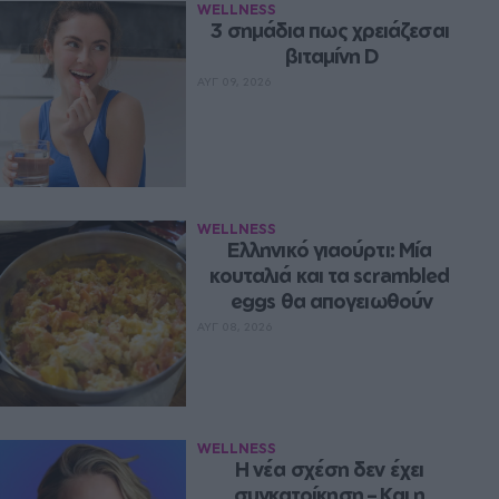
WELLNESS
3 σημάδια πως χρειάζεσαι 
βιταμίνη D
ΑΥΓ 09, 2026
WELLNESS
Ελληνικό γιαούρτι: Μία 
κουταλιά και τα scrambled 
eggs θα απογειωθούν
ΑΥΓ 08, 2026
WELLNESS
Η νέα σχέση δεν έχει 
συγκατοίκηση – Και η 