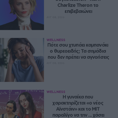
Charlize Theron το 
επιβεβαιώνει
ΑΥΓ 08, 2026
WELLNESS
Πότε σου χτυπάει καμπανάκι 
ο θυρεοειδής; Τα σημάδια 
που δεν πρέπει να αγνοήσεις
ΑΥΓ 08, 2026
WELLNESS
Η γυναίκα που 
χαρακτηρίζεται «ο νέος 
Αϊνστάιν» και το MIT 
παραλίγο να την ... χάσει