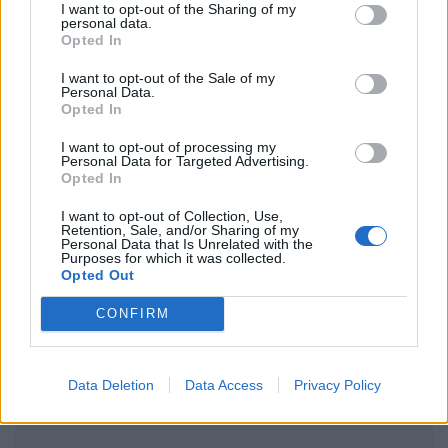
I want to opt-out of the Sharing of my
personal data.
Opted In
I want to opt-out of the Sale of my
Personal Data.
Opted In
Ακολουθήστε το Pink.gr στο
Google News
και
μάθετε πρώτοι
τα πιο hot νέα
.
I want to opt-out of processing my
Personal Data for Targeted Advertising.
Opted In
Ακολουθήστε το Pink.gr και στο
Instagram
I want to opt-out of Collection, Use,
Retention, Sale, and/or Sharing of my
Personal Data that Is Unrelated with the
Purposes for which it was collected.
Opted Out
CONFIRM
ΔΙΑΦΗΜΙΣΗ
Data Deletion
Data Access
Privacy Policy