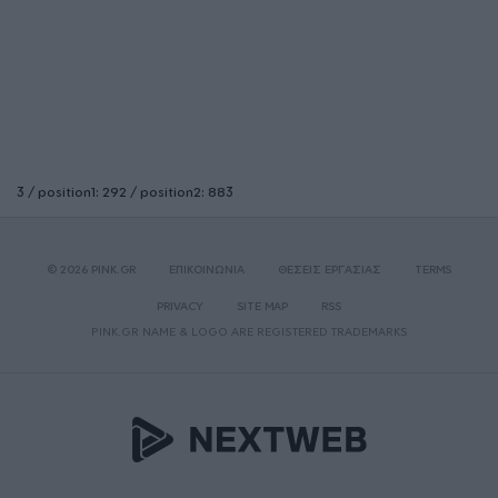
3 / position1: 292 / position2: 883
© 2026 PINK.GR
ΕΠΙΚΟΙΝΩΝΙΑ
ΘΕΣΕΙΣ ΕΡΓΑΣΙΑΣ
TERMS
PRIVACY
SITE MAP
RSS
PINK.GR NAME & LOGO ARE REGISTERED TRADEMARKS