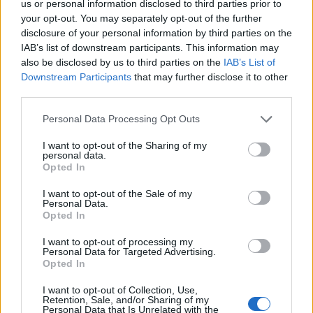
us or personal information disclosed to third parties prior to
your opt-out. You may separately opt-out of the further
disclosure of your personal information by third parties on the
Ακολουθήστε το Pink.gr στο
Google News
και
IAB’s list of downstream participants. This information may
also be disclosed by us to third parties on the
IAB’s List of
μάθετε πρώτοι
τα πιο hot νέα
.
Downstream Participants
that may further disclose it to other
third parties.
Ακολουθήστε το Pink.gr και στο
Instagram
Personal Data Processing Opt Outs
I want to opt-out of the Sharing of my
personal data.
Opted In
I want to opt-out of the Sale of my
ΔΙΑΦΗΜΙΣΗ
Personal Data.
Opted In
I want to opt-out of processing my
Personal Data for Targeted Advertising.
Opted In
I want to opt-out of Collection, Use,
Retention, Sale, and/or Sharing of my
Personal Data that Is Unrelated with the