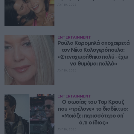
ΑΥΓ 10, 2026
ENTERTAINMENT
Ρούλα Κορομηλά αποχαιρετά 
τον Νίκο Καλογερόπουλο: 
«Στεναχωρήθηκα πολύ ‑ έχω 
να θυμάμαι πολλά»
ΑΥΓ 10, 2026
ENTERTAINMENT
Ο σωσίας του Τομ Κρουζ 
που «τρέλανε» το διαδίκτυο: 
«Μοιάζει περισσότερο απ` 
ό,τι ο ίδιος»
ΑΥΓ 10, 2026