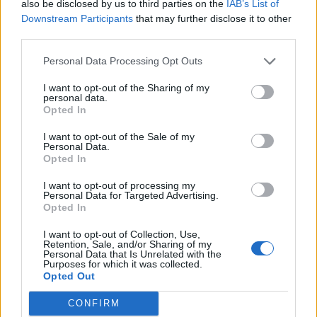
also be disclosed by us to third parties on the
IAB’s List of
Downstream Participants
that may further disclose it to other
third parties.
Personal Data Processing Opt Outs
I want to opt-out of the Sharing of my
personal data.
Opted In
I want to opt-out of the Sale of my
Personal Data.
Opted In
I want to opt-out of processing my
Personal Data for Targeted Advertising.
Opted In
I want to opt-out of Collection, Use,
Retention, Sale, and/or Sharing of my
Ακολουθήστε το Pink.gr στο
Google News
και
Personal Data that Is Unrelated with the
μάθετε πρώτοι
τα πιο hot νέα
.
Purposes for which it was collected.
Opted Out
Ακολουθήστε το Pink.gr και στο
Instagram
CONFIRM