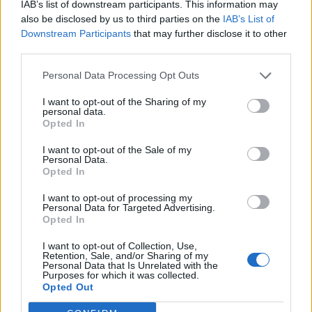
ΑΥΓ 08, 2026
IAB’s list of downstream participants. This information may
also be disclosed by us to third parties on the
IAB’s List of
Downstream Participants
that may further disclose it to other
third parties.
ENTERTAINMENT
Μαρίνα Βερνίκου: Πόζαρε με 
Personal Data Processing Opt Outs
λαγοκέφαλο στο χέρι
I want to opt-out of the Sharing of my
ΑΥΓ 08, 2026
personal data.
Opted In
I want to opt-out of the Sale of my
Personal Data.
Opted In
I want to opt-out of processing my
ENTERTAINMENT
Personal Data for Targeted Advertising.
Γέννησε η Λίλα Μπακλέση: Η 
Opted In
απροσδόκητη ανάρτηση του 
συντρόφου της για τον 
I want to opt-out of Collection, Use,
Retention, Sale, and/or Sharing of my
ερχομό του γιου τους
Personal Data that Is Unrelated with the
Purposes for which it was collected.
ΑΥΓ 08, 2026
Opted Out