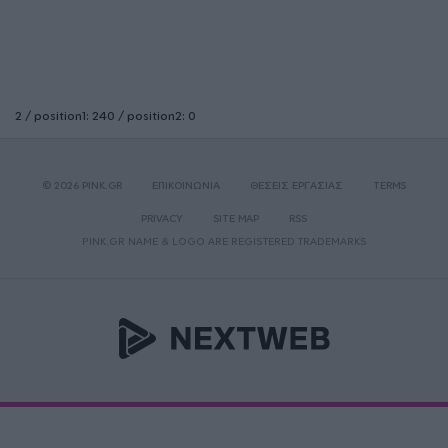
2 / position1: 240 / position2: 0
© 2026 PINK.GR
ΕΠΙΚΟΙΝΩΝΙΑ
ΘΕΣΕΙΣ ΕΡΓΑΣΙΑΣ
TERMS
PRIVACY
SITE MAP
RSS
PINK.GR NAME & LOGO ARE REGISTERED TRADEMARKS