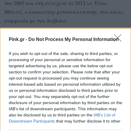
του 2007 και στη συνέχεια το 2012 ως Τζόνι
Μπλέιζ, o κασκαντέρ μοτοσυκλετιστής, που κάνει
συμφωνία με τον διάβολο.
[ΠΗΓΗ]
Pink.gr -
Do Not Process My Personal Information
If you wish to opt-out of the sale, sharing to third parties, or
ΔΙΑΦΗΜΙΣΗ
processing of your personal or sensitive information for
targeted advertising by us, please use the below opt-out
section to confirm your selection. Please note that after your
opt-out request is processed you may continue seeing
interest-based ads based on personal information utilized by
us or personal information disclosed to third parties prior to
your opt-out. You may separately opt-out of the further
disclosure of your personal information by third parties on the
IAB’s list of downstream participants. This information may
also be disclosed by us to third parties on the
IAB’s List of
Downstream Participants
that may further disclose it to other
third parties.