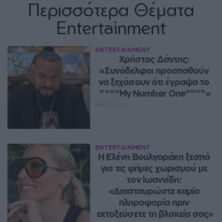
Περισσότερα Θέματα
Entertainment
ENTERTAINMENT
Χρήστος Δάντης: 
«Συνάδελφοι προσπαθούν 
να ξεχάσουν ότι έγραψα το 
""""My Number One""""»
ΑΥΓ 07, 2026
ENTERTAINMENT
Η Ελένη Βουλγαράκη ξεσπά 
για τις φήμες χωρισμού με 
τον Ιωαννίδη: 
«Διασταυρώστε καμία 
πληροφορία πριν 
εκτοξεύσετε τη βλακεία σας»