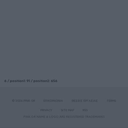
6 / position1: 91 / position2: 656
© 2026 PINK.GR
ΕΠΙΚΟΙΝΩΝΙΑ
ΘΕΣΕΙΣ ΕΡΓΑΣΙΑΣ
TERMS
PRIVACY
SITE MAP
RSS
PINK.GR NAME & LOGO ARE REGISTERED TRADEMARKS