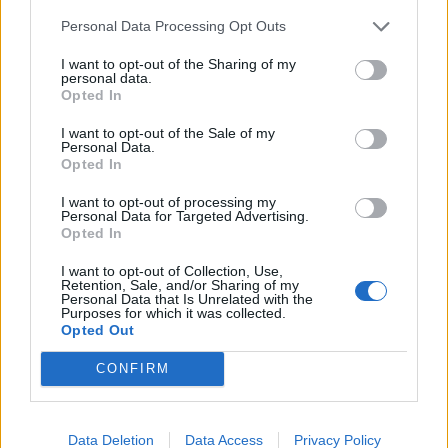
Personal Data Processing Opt Outs
I want to opt-out of the Sharing of my
personal data.
Opted In
I want to opt-out of the Sale of my
Personal Data.
Opted In
I want to opt-out of processing my
Ακολουθήστε το Pink.gr στο
Google News
και
Personal Data for Targeted Advertising.
Opted In
μάθετε πρώτοι
τα πιο hot νέα
.
I want to opt-out of Collection, Use,
Ακολουθήστε το Pink.gr και στο
Instagram
Retention, Sale, and/or Sharing of my
Personal Data that Is Unrelated with the
Purposes for which it was collected.
Opted Out
CONFIRM
ΔΙΑΦΗΜΙΣΗ
Data Deletion
Data Access
Privacy Policy