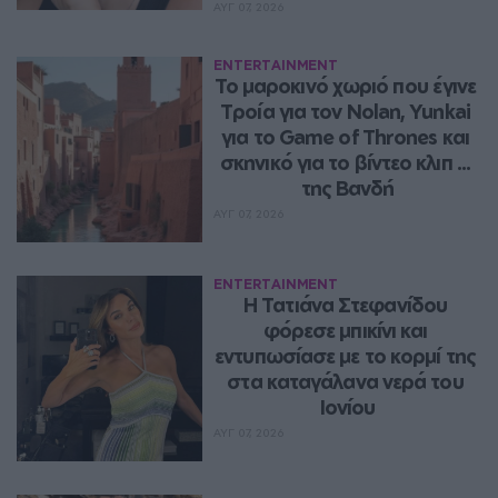
ΑΥΓ 07, 2026
ENTERTAINMENT
Το μαροκινό χωριό που έγινε 
Τροία για τον Nolan, Yunkai 
για το Game of Thrones και 
σκηνικό για το βίντεο κλιπ ... 
της Βανδή
ΑΥΓ 07, 2026
ENTERTAINMENT
Η Τατιάνα Στεφανίδου 
φόρεσε μπικίνι και 
εντυπωσίασε με το κορμί της 
στα καταγάλανα νερά του 
Ιονίου
ΑΥΓ 07, 2026