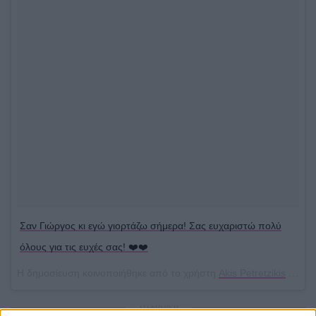
Σαν Γιώργος κι εγώ γιορτάζω σήμερα! Σας ευχαριστώ πολύ
όλους για τις ευχές σας! ❤️❤️
Η δημοσίευση κοινοποιήθηκε από το χρήστη
Akis Petretzikis
(@akis_petretzikis) στις
ΔΙΑΦΗΜΙΣΗ