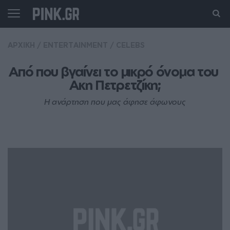
ΑΡΧΙΚΗ
/
ENTERTAINMENT
/
CELEBS
Από που βγαίνει το μικρό όνομα του 
Ακη Πετρετζίκη;
Η ανάρτηση που μας άφησε άφωνους