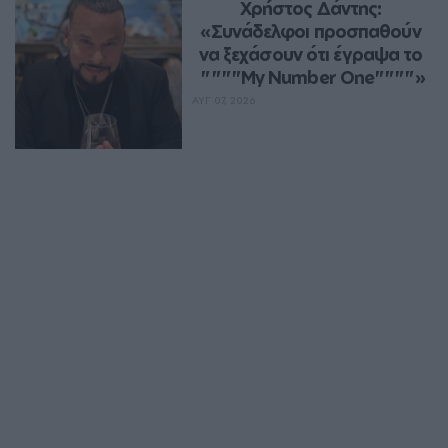
Χρήστος Δάντης: 
«Συνάδελφοι προσπαθούν 
να ξεχάσουν ότι έγραψα το 
""""My Number One""""»
ΑΥΓ 07, 2026