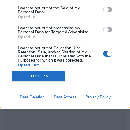
Ακολουθήστε το Pink.gr στο
Google News
και
I want to opt-out of the Sale of my
μάθετε πρώτοι
τα πιο hot νέα
.
Personal Data.
Opted In
Ακολουθήστε το Pink.gr και στο
Instagram
I want to opt-out of processing my
Personal Data for Targeted Advertising.
Opted In
I want to opt-out of Collection, Use,
Retention, Sale, and/or Sharing of my
Personal Data that Is Unrelated with the
Purposes for which it was collected.
Opted Out
ΔΙΑΦΗΜΙΣΗ
CONFIRM
Data Deletion
Data Access
Privacy Policy