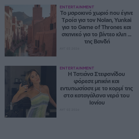
ENTERTAINMENT
Το μαροκινό χωριό που έγινε 
Τροία για τον Nolan, Yunkai 
για το Game of Thrones και 
σκηνικό για το βίντεο κλιπ ... 
της Βανδή
ΑΥΓ 07, 2026
ENTERTAINMENT
Η Τατιάνα Στεφανίδου 
φόρεσε μπικίνι και 
εντυπωσίασε με το κορμί της 
στα καταγάλανα νερά του 
Ιονίου
ΑΥΓ 07, 2026