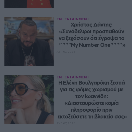
ENTERTAINMENT
Χρήστος Δάντης: 
«Συνάδελφοι προσπαθούν 
να ξεχάσουν ότι έγραψα το 
""""My Number One""""»
ΑΥΓ 07, 2026
ENTERTAINMENT
Η Ελένη Βουλγαράκη ξεσπά 
για τις φήμες χωρισμού με 
τον Ιωαννίδη: 
«Διασταυρώστε καμία 
πληροφορία πριν 
εκτοξεύσετε τη βλακεία σας»
ΑΥΓ 07, 2026