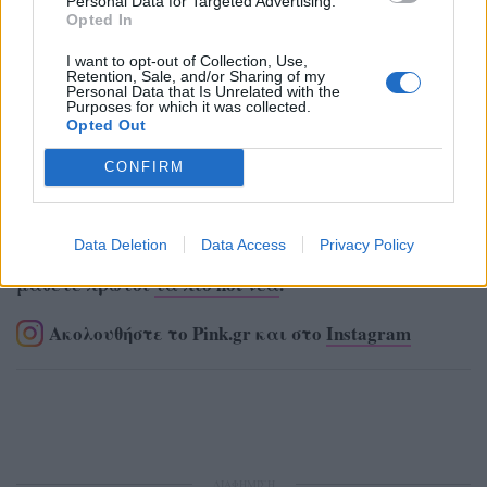
Personal Data for Targeted Advertising.
Opted In
I want to opt-out of Collection, Use,
Retention, Sale, and/or Sharing of my
Personal Data that Is Unrelated with the
Purposes for which it was collected.
Opted Out
CONFIRM
Data Deletion
Data Access
Privacy Policy
Ακολουθήστε το Pink.gr στο
Google News
και
μάθετε πρώτοι
τα πιο hot νέα
.
Ακολουθήστε το Pink.gr και στο
Instagram
ΔΙΑΦΗΜΙΣΗ