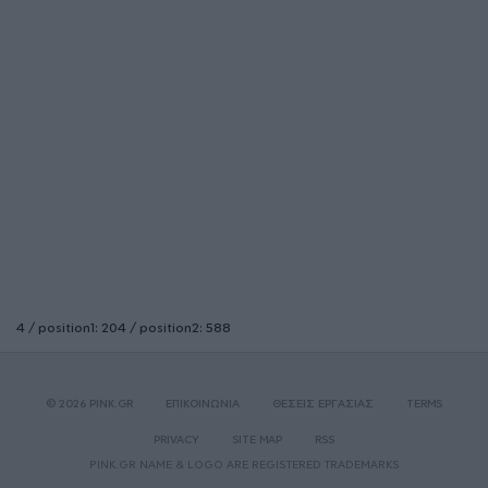
4 / position1: 204 / position2: 588
© 2026 PINK.GR
ΕΠΙΚΟΙΝΩΝΙΑ
ΘΕΣΕΙΣ ΕΡΓΑΣΙΑΣ
TERMS
PRIVACY
SITE MAP
RSS
PINK.GR NAME & LOGO ARE REGISTERED TRADEMARKS