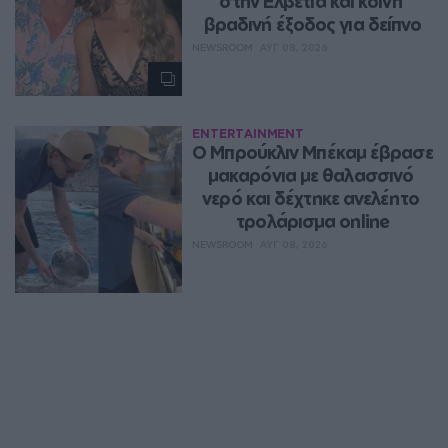
στην Ελβετία και κοινή 
βραδινή έξοδος για δείπνο
NEWSROOM
ΑΥΓ 08, 2026
ENTERTAINMENT
Ο Μπρούκλιν Μπέκαμ έβρασε 
μακαρόνια με θαλασσινό 
νερό και δέχτηκε ανελέητο 
τρολάρισμα online
NEWSROOM
ΑΥΓ 08, 2026