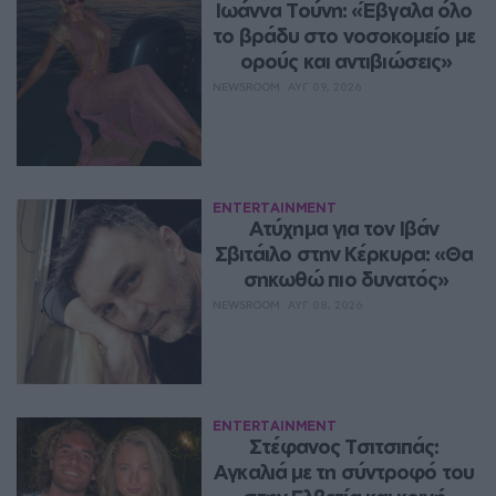
Ιωάννα Τούνη: «Έβγαλα όλο 
το βράδυ στο νοσοκομείο με 
ορούς και αντιβιώσεις»
NEWSROOM
ΑΥΓ 09, 2026
ENTERTAINMENT
Ατύχημα για τον Ιβάν 
Σβιτάιλο στην Κέρκυρα: «Θα 
σηκωθώ πιο δυνατός»
NEWSROOM
ΑΥΓ 08, 2026
ENTERTAINMENT
Στέφανος Τσιτσιπάς: 
Αγκαλιά με τη σύντροφό του 