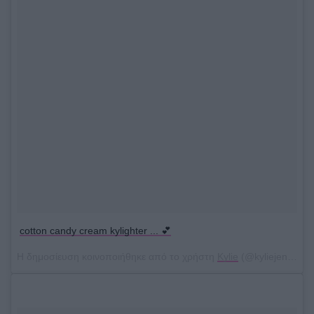
cotton candy cream kylighter ... 💕
Η δημοσίευση κοινοποιήθηκε από το χρήστη
Kylie
(@kyliejenner) στις