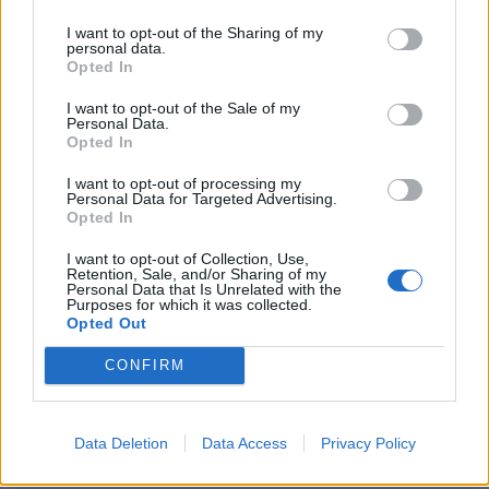
I want to opt-out of the Sharing of my
personal data.
Opted In
I want to opt-out of the Sale of my
Personal Data.
Opted In
Ακολουθήστε το Pink.gr στο
Google News
και
I want to opt-out of processing my
Personal Data for Targeted Advertising.
μάθετε πρώτοι
τα πιο hot νέα
.
Opted In
Ακολουθήστε το Pink.gr και στο
Instagram
I want to opt-out of Collection, Use,
Retention, Sale, and/or Sharing of my
Personal Data that Is Unrelated with the
Purposes for which it was collected.
Opted Out
CONFIRM
ΔΙΑΦΗΜΙΣΗ
Data Deletion
Data Access
Privacy Policy