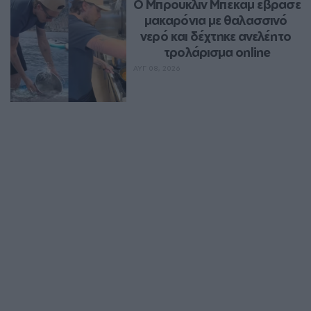
Ο Μπρούκλιν Μπέκαμ έβρασε 
μακαρόνια με θαλασσινό 
νερό και δέχτηκε ανελέητο 
τρολάρισμα online
ΑΥΓ 08, 2026