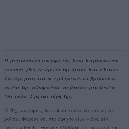
Η μεγαλύτερη αδερφή της, Κλόε Καρντάσιαν
γέννησε χθες το πρώτο της παιδί. Και η Κάϊλι
Τζένερ, μιας και δεν μπορούσε να βρίσκεται
κοντά της, αποφάσισε να βγάλει μία βόλτα
την μόλις 2 μηνών κόρη της.
Η 20χρονη όμως, δεν ήθελε απλά να κάνει μία
βόλτα. Φόρεσε ότι πιο σφιχτό είχε – ένα μίνι
φόρεμα Fendi – για την έξοδό της με το μωρό της,