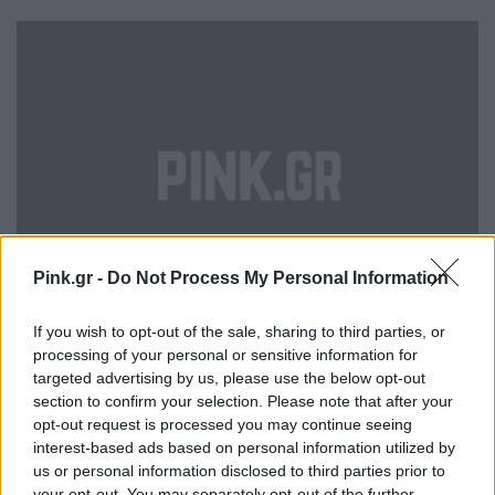
Pink.gr -
Do Not Process My Personal Information
If you wish to opt-out of the sale, sharing to third parties, or
processing of your personal or sensitive information for
Λίγο αργότερα η Κάιλι Τζένερ, πόσταρε μια
targeted advertising by us, please use the below opt-out
section to confirm your selection. Please note that after your
φωτογραφία της στο Snapchat ευχόμενη στην
opt-out request is processed you may continue seeing
αδερφή της Κλόε «Συγχαρητήρια Κλόε!
interest-based ads based on personal information utilized by
Κοριτσάκι!» για τη γέννηση του πρώτου της
us or personal information disclosed to third parties prior to
your opt-out. You may separately opt-out of the further