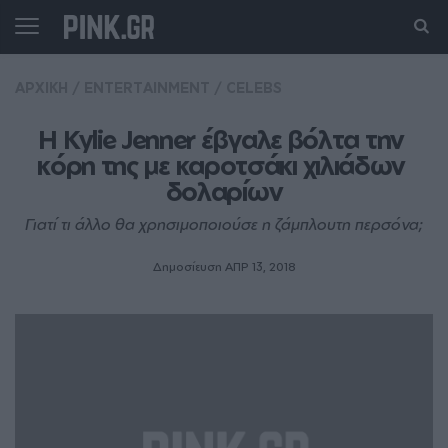
ΑΡΧΙΚΗ
/
ENTERTAINMENT
/
CELEBS
Η Kylie Jenner έβγαλε βόλτα την 
κόρη της με καροτσάκι χιλιάδων 
δολαρίων
Γιατί τι άλλο θα χρησιμοποιούσε η ζάμπλουτη περσόνα;
Δημοσίευση ΑΠΡ 13, 2018