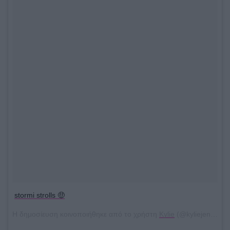
stormi strolls 🤑
Η δημοσίευση κοινοποιήθηκε από το χρήστη
Kylie
(@kyliejenner) στις