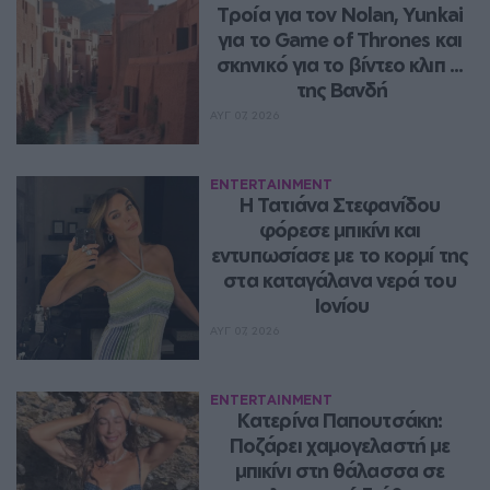
Τροία για τον Nolan, Yunkai 
για το Game of Thrones και 
σκηνικό για το βίντεο κλιπ ... 
της Βανδή
ΑΥΓ 07, 2026
ENTERTAINMENT
Η Τατιάνα Στεφανίδου 
φόρεσε μπικίνι και 
εντυπωσίασε με το κορμί της 
στα καταγάλανα νερά του 
Ιονίου
ΑΥΓ 07, 2026
ENTERTAINMENT
Κατερίνα Παπουτσάκη: 
Ποζάρει χαμογελαστή με 
μπικίνι στη θάλασσα σε 