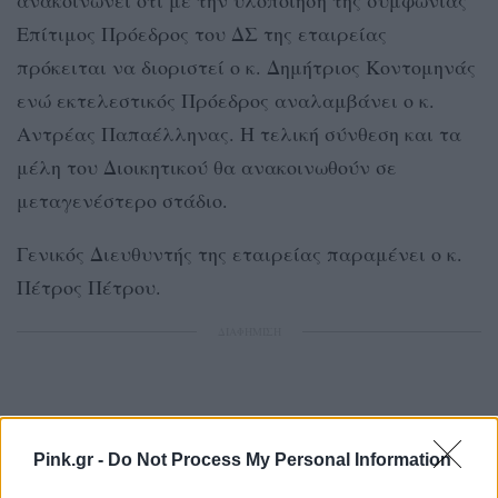
ανακοινώνει ότι με την υλοποίηση της συμφωνίας
Επίτιμος Πρόεδρος του ΔΣ της εταιρείας
πρόκειται να διοριστεί ο κ. Δημήτριος Κοντομηνάς
ενώ εκτελεστικός Πρόεδρος αναλαμβάνει ο κ.
Αντρέας Παπαέλληνας. Η τελική σύνθεση και τα
μέλη του Διοικητικού θα ανακοινωθούν σε
μεταγενέστερο στάδιο.
Γενικός Διευθυντής της εταιρείας παραμένει ο κ.
Πέτρος Πέτρου.
ΔΙΑΦΗΜΙΣΗ
Pink.gr -
Do Not Process My Personal Information