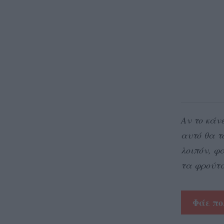
Αν το κάν
αυτό θα τ
λοιπόν, φ
τα φρούτα
Φάε πο