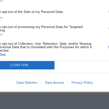
ρο, δε χρειάζεται και δεν ωφελεί να καταφεύγεις σε α
In
πιο γρήγορο, αποτελεσματικό και υγιή τρόπο για να χά
o opt-out of the Sale of my Personal Data.
θερμίδες από τη διατροφική κραιπάλη της προηγούμενη
In
to opt-out of processing my Personal Data for Targeted
ing.
ραλείψεις κανένα γεύμα
In
o opt-out of Collection, Use, Retention, Sale, and/or Sharing
ersonal Data that Is Unrelated with the Purposes for which it
lected.
ΔΙΑΦΗΜΙΣΗ
Out
CONFIRM
Data Deletion
Data Access
Privacy Policy