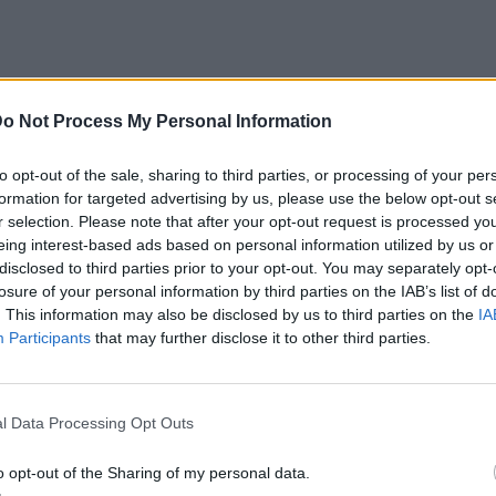
o Not Process My Personal Information
to opt-out of the sale, sharing to third parties, or processing of your per
ρώπινο και πολύ υγειές και που να ξεφεύγεις από τ
formation for targeted advertising by us, please use the below opt-out s
r selection. Please note that after your opt-out request is processed y
κό σου πρόγραμμα και τρως μεγάλες ποσότητες γευ
eing interest-based ads based on personal information utilized by us or
 ταυτόχρονα αρκετά παχυντικών τροφών.
disclosed to third parties prior to your opt-out. You may separately opt-
losure of your personal information by third parties on the IAB’s list of
α, η συνέχεια αυτής της πράξης είναι η αυτοτιμωρία μ
. This information may also be disclosed by us to third parties on the
IA
Participants
that may further disclose it to other third parties.
γυμναστήριο και ελάχιστη τροφή. Ήρθε όμως η στιγμή 
αυτήν την πρακτική, μιας και τίποτα από τα παραπάνω
να σε βοηθήσει να χάσεις τις θερμίδες που έχεις βάλει
l Data Processing Opt Outs
τα είναι πολύ πιο απλά όμως από όσο μπορεί να πιστε
o opt-out of the Sharing of my personal data.