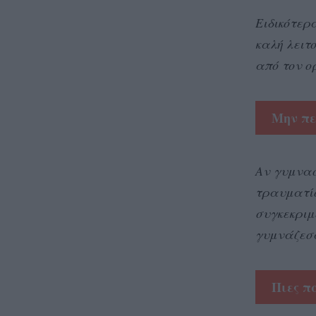
Ειδικότερ
καλή λειτ
από τον ο
Μην πε
Αν γυμνασ
τραυματίσ
συγκεκριμ
γυμνάζεσα
Πιες π