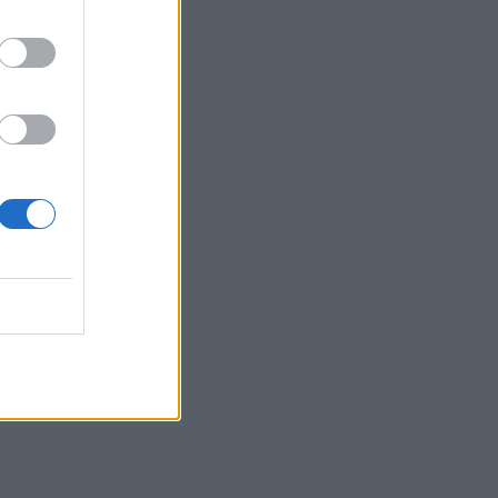
κρότητες.
σεις τις
ς ημέρας.