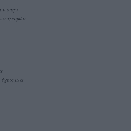
υν στην
των τροφών
α
έχεις μια