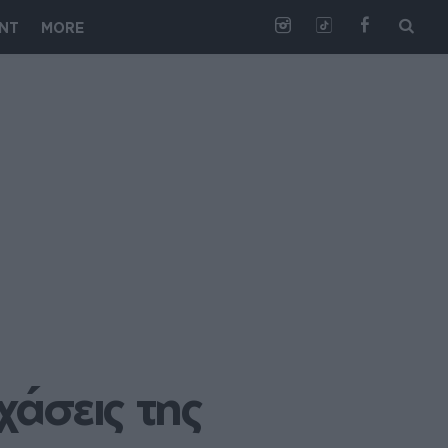
NT
MORE
άσεις της 