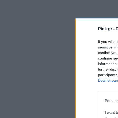
Pink.gr -
D
If you wish 
Είναι ανθ
sensitive in
confirm you
διατροφι
continue se
αλλά και
information 
further disc
Πιθανότατ
participants
Downstream 
ώρες στο 
αλλάξεις 
πρόκειται 
Persona
Τα πράγμα
I want t