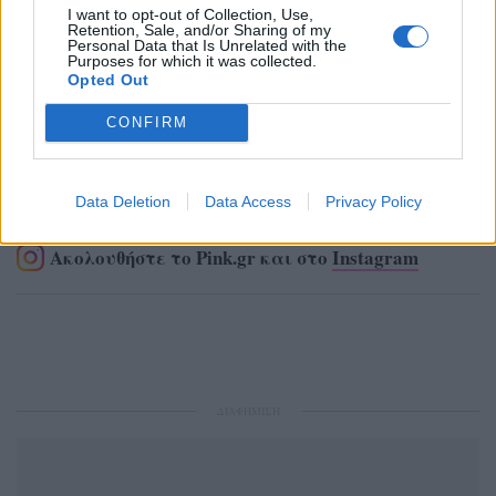
I want to opt-out of Collection, Use,
Retention, Sale, and/or Sharing of my
Personal Data that Is Unrelated with the
Purposes for which it was collected.
Opted Out
CONFIRM
Ακολουθήστε το Pink.gr στο
Google News
και
Data Deletion
Data Access
Privacy Policy
μάθετε πρώτοι
τα πιο hot νέα
.
Ακολουθήστε το Pink.gr και στο
Instagram
ΔΙΑΦΗΜΙΣΗ