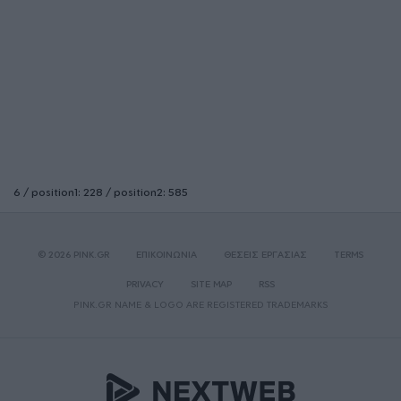
6 / position1: 228 / position2: 585
© 2026 PINK.GR
ΕΠΙΚΟΙΝΩΝΙΑ
ΘΕΣΕΙΣ ΕΡΓΑΣΙΑΣ
TERMS
PRIVACY
SITE MAP
RSS
PINK.GR NAME & LOGO ARE REGISTERED TRADEMARKS