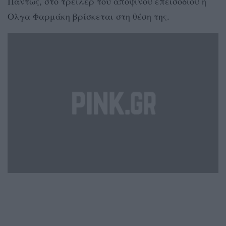
Πάντως, στο τρέιλερ του αποψινού επεισοδίου η
Ολγα Φαρμάκη βρίσκεται στη θέση της.