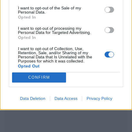
Ακολουθήστε το Pink.gr στο
Google News
και
I want to opt-out of the Sale of my
μάθετε πρώτοι
τα πιο hot νέα
.
Personal Data.
Opted In
Ακολουθήστε το Pink.gr και στο
Instagram
I want to opt-out of processing my
Personal Data for Targeted Advertising.
Opted In
I want to opt-out of Collection, Use,
Retention, Sale, and/or Sharing of my
Personal Data that Is Unrelated with the
Purposes for which it was collected.
ΔΙΑΦΗΜΙΣΗ
Opted Out
CONFIRM
Data Deletion
Data Access
Privacy Policy