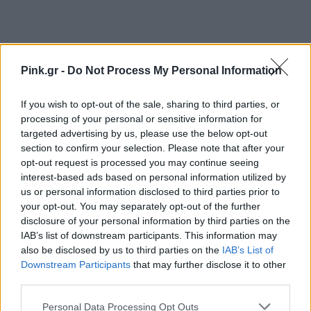
Pink.gr -
Do Not Process My Personal Information
Ακολουθήστε το Pink.gr στο
Google News
και
If you wish to opt-out of the sale, sharing to third parties, or
processing of your personal or sensitive information for
μάθετε πρώτοι
τα πιο hot νέα
.
targeted advertising by us, please use the below opt-out
section to confirm your selection. Please note that after your
Ακολουθήστε το Pink.gr και στο
Instagram
opt-out request is processed you may continue seeing
interest-based ads based on personal information utilized by
us or personal information disclosed to third parties prior to
your opt-out. You may separately opt-out of the further
disclosure of your personal information by third parties on the
IAB’s list of downstream participants. This information may
also be disclosed by us to third parties on the
IAB’s List of
ΔΙΑΦΗΜΙΣΗ
Downstream Participants
that may further disclose it to other
third parties.
Personal Data Processing Opt Outs