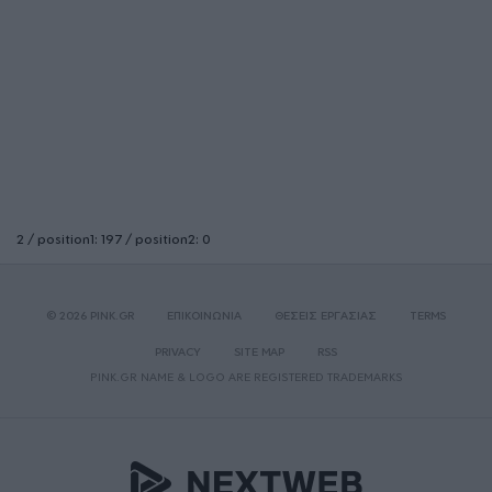
2 / position1: 197 / position2: 0
© 2026 PINK.GR
ΕΠΙΚΟΙΝΩΝΙΑ
ΘΕΣΕΙΣ ΕΡΓΑΣΙΑΣ
TERMS
PRIVACY
SITE MAP
RSS
PINK.GR NAME & LOGO ARE REGISTERED TRADEMARKS