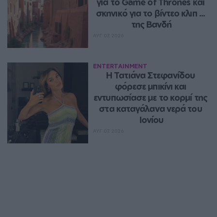
για το Game of Thrones και 
σκηνικό για το βίντεο κλιπ ... 
της Βανδή
ΑΥΓ 07, 2026
ENTERTAINMENT
Η Τατιάνα Στεφανίδου 
φόρεσε μπικίνι και 
εντυπωσίασε με το κορμί της 
στα καταγάλανα νερά του 
Ιονίου
ΑΥΓ 07, 2026