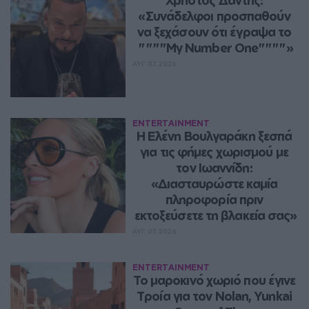
«Συνάδελφοι προσπαθούν 
να ξεχάσουν ότι έγραψα το 
""""My Number One""""»
ΑΥΓ 07, 2026
ENTERTAINMENT
Η Ελένη Βουλγαράκη ξεσπά 
για τις φήμες χωρισμού με 
τον Ιωαννίδη: 
«Διασταυρώστε καμία 
πληροφορία πριν 
εκτοξεύσετε τη βλακεία σας»
ΑΥΓ 07, 2026
ENTERTAINMENT
Το μαροκινό χωριό που έγινε 
Τροία για τον Nolan, Yunkai 