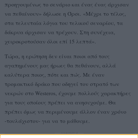
προηγουμένως το σενάριο και ένας ένας άρχισαν
να πεθαίνουν» δήλωσε η Όρσι. «Μέχρι το τέλος,
στα τελευταία λόγια του τελικού σεναρίου, τα
δάκρυα άρχισαν να τρέχουν. Στη συνέχεια,
χειροκροτούσαν όλοι επί 15 λεπτά».
Τώρα, η ερώτηση δεν είναι ποιοι από τους
αγαπημένους μας ήρωες θα πεθάνουν, αλλά
καλύτερα ποιος, πότε και πώς. Με έναν
τρομακτικό δράκο που οδηγεί τον στρατό των
νεκρών στο Westeros, έχουμε πολλούς χαρακτήρες
για τους οποίους πρέπει να ανησυχούμε. Θα
πρέπει όμως να περιμένουμε άλλον έναν χρόνο
-τουλάχιστον- για να το μάθουμε.
ΔΙΑΦΗΜΙΣΗ