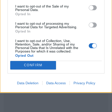
Ακολουθήστε το Pink.gr στο
Google News
και
I want to opt-out of the Sale of my
μάθετε πρώτοι
τα πιο hot νέα
.
Personal Data.
Opted In
Ακολουθήστε το Pink.gr και στο
Instagram
I want to opt-out of processing my
Personal Data for Targeted Advertising.
Opted In
I want to opt-out of Collection, Use,
Retention, Sale, and/or Sharing of my
Personal Data that Is Unrelated with the
Purposes for which it was collected.
Opted Out
ΔΙΑΦΗΜΙΣΗ
CONFIRM
Data Deletion
Data Access
Privacy Policy