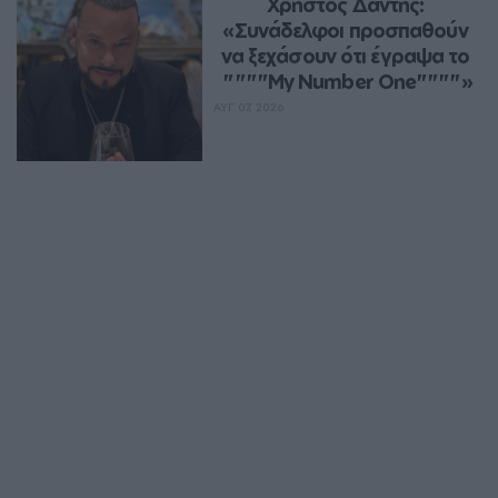
Χρήστος Δάντης: 
«Συνάδελφοι προσπαθούν 
να ξεχάσουν ότι έγραψα το 
""""My Number One""""»
ΑΥΓ 07, 2026