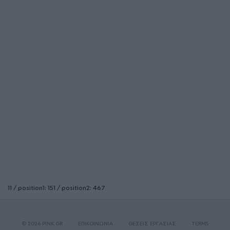
11 / position1: 151 / position2: 467
© 2026 PINK.GR
ΕΠΙΚΟΙΝΩΝΙΑ
ΘΕΣΕΙΣ ΕΡΓΑΣΙΑΣ
TERMS