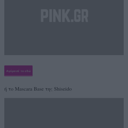
Αγόρασέ το εδώ
ή το Mascara Base της Shiseido