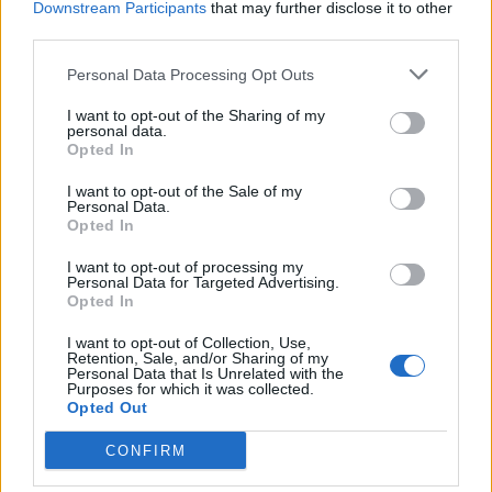
Downstream Participants
that may further disclose it to other
third parties.
Personal Data Processing Opt Outs
I want to opt-out of the Sharing of my
personal data.
Opted In
I want to opt-out of the Sale of my
Personal Data.
Opted In
I want to opt-out of processing my
Personal Data for Targeted Advertising.
Opted In
Ακολουθήστε το Pink.gr στο
Google News
και
I want to opt-out of Collection, Use,
Retention, Sale, and/or Sharing of my
μάθετε πρώτοι
τα πιο hot νέα
.
Personal Data that Is Unrelated with the
Purposes for which it was collected.
Opted Out
Ακολουθήστε το Pink.gr και στο
Instagram
CONFIRM