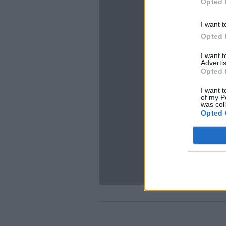
Opted 
I want t
Opted 
I want 
Advertis
Opted 
I want t
of my P
was col
Opted 