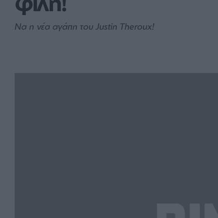
φίλη!
Να η νέα αγάπη του Justin Theroux!