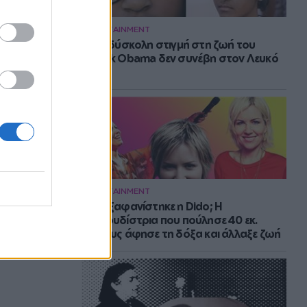
ENTERTAINMENT
Η πιο δύσκολη στιγμή στη ζωή του
Barack Obama δεν συνέβη στον Λευκό
Οίκο
ENTERTAINMENT
Πού εξαφανίστηκε η Dido; Η
τραγουδίστρια που πούλησε 40 εκ.
δίσκους άφησε τη δόξα και άλλαξε ζωή