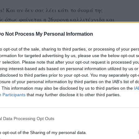
ns! Και αν δεν σας λέει κάτι το όνομά της
ς όπως φαίνεται η 26χρονη καλλιτέχνιδα και
μένη του Theroux!
o Not Process My Personal Information
μό του με την Aniston και ο 46χρονος
to opt-out of the sale, sharing to third parties, or processing of your per
 άλλη αγκαλιά. Σύμφωνα με τα δημοσιεύματα
formation for targeted advertising by us, please use the below opt-out s
λλά και του περιοδικού «Star» ο Justin όχι
r selection. Please note that after your opt-out request is processed y
eing interest-based ads based on personal information utilized by us or
ναι και κολλημένος και έχει εμμονή μαζί
disclosed to third parties prior to your opt-out. You may separately opt-
losure of your personal information by third parties on the IAB’s list of
. This information may also be disclosed by us to third parties on the
IA
ηθοποιός έκανε tag σε μία από τις
Participants
that may further disclose it to other third parties.
, λίγο πριν ανακοινωθεί ο χωρισμός του με
l Data Processing Opt Outs
o opt-out of the Sharing of my personal data.