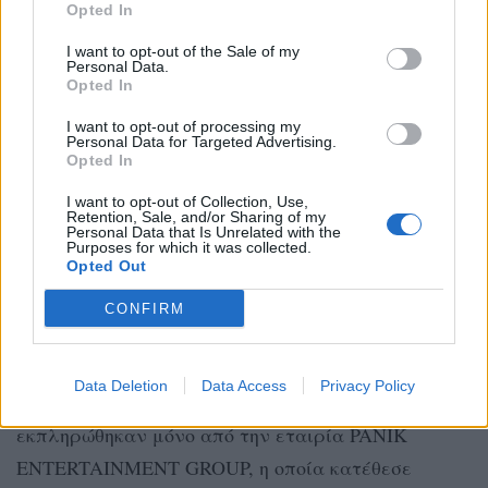
πρόβλεψη ποινικής ρήτρας στα 70.000 ευρώ.
Opted In
Σε κοινή συνάντηση των δισκογραφικών με τη
I want to opt-out of the Sale of my
Personal Data.
Διοίκηση της ΕΡΤ αποφασίστηκε η διεξαγωγή του
Opted In
ελληνικού τελικού στις 22 Φεβρουαρίου 2018,
I want to opt-out of processing my
Personal Data for Targeted Advertising.
εφόσον προηγείτο η κατάθεση του
Opted In
υπογεγραμμένου συμφωνητικού και της
I want to opt-out of Collection, Use,
εγγυητικής επιστολής έως και τις 12 Φεβρουαρίου,
Retention, Sale, and/or Sharing of my
Personal Data that Is Unrelated with the
ημερομηνία που παρατάθηκε τελικώς μέχρι και τις
Purposes for which it was collected.
Opted Out
15 Φεβρουαρίου κατόπιν αιτήματος
CONFIRM
δισκογραφικών.
Κατά τη λήξη της συγκεκριμένης διορίας, τα
Data Deletion
Data Access
Privacy Policy
ζητούμενα από προαναφερόμενο συμφωνητικό
εκπληρώθηκαν μόνο από την εταιρία PANIK
ENTERTAINMENT GROUP, η οποία κατέθεσε