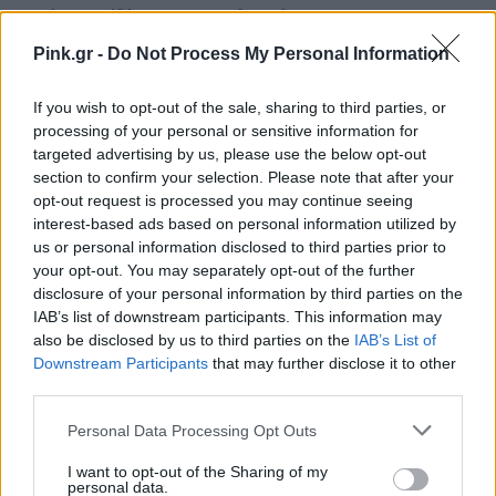
οποίο προέβλεπε τη συνδιαμόρφωση της
αισθητικής της ελληνικής συμμετοχής από την ΕΡΤ
Pink.gr -
Do Not Process My Personal Information
και τη δισκογραφική εταιρία του καλλιτέχνη,
If you wish to opt-out of the sale, sharing to third parties, or
καθώς και την κατάθεση πριν από την διεξαγωγή
processing of your personal or sensitive information for
του ελληνικού τελικού εγγυητικής επιστολής
targeted advertising by us, please use the below opt-out
ύψους 20.000 ευρώ από κάθε δισκογραφική προς
section to confirm your selection. Please note that after your
opt-out request is processed you may continue seeing
την ΕΡΤ.
interest-based ads based on personal information utilized by
us or personal information disclosed to third parties prior to
Πρέπει δε να σημειωθεί, ότι η αρχική πρόταση της
your opt-out. You may separately opt-out of the further
disclosure of your personal information by third parties on the
ΕΡΤ προέβλεπε κατάθεση εγγυητικής επιστολής
IAB’s list of downstream participants. This information may
ύψους 90.000 ευρώ. Κατόπιν ενστάσεων των
also be disclosed by us to third parties on the
IAB’s List of
συμμετεχουσών εταιρειών η ΕΡΤ, αποδεχόμενη τα
Downstream Participants
that may further disclose it to other
third parties.
στενά οικονομικά όρια της ελληνικής μουσικής
αγοράς, κατέληξε στον ορισμό του ύψους της
Personal Data Processing Opt Outs
εγγυητικής επιστολής στις 20.000 ευρώ, με
I want to opt-out of the Sharing of my
personal data.