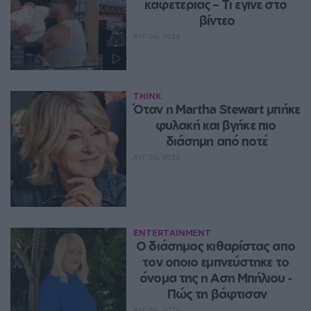
καφετέριας – Τι έγινε στο 
βίντεο
ΑΥΓ 06, 2026
THINK
Όταν η Martha Stewart μπήκε 
φυλακή και βγήκε πιο 
διάσημη από ποτέ
ΑΥΓ 06, 2026
ENTERTAINMENT
Ο διάσημος κιθαρίστας απο 
τον οποιο εμπνεύστηκε το 
όνομα της η Αση Μπήλιου ‑ 
Πώς τη βάφτισαν
ΑΥΓ 06, 2026