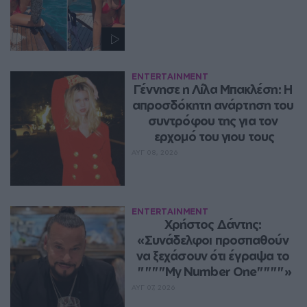
ENTERTAINMENT
Γέννησε η Λίλα Μπακλέση: Η 
απροσδόκητη ανάρτηση του 
συντρόφου της για τον 
ερχομό του γιου τους
ΑΥΓ 08, 2026
ENTERTAINMENT
Χρήστος Δάντης: 
«Συνάδελφοι προσπαθούν 
να ξεχάσουν ότι έγραψα το 
""""My Number One""""»
ΑΥΓ 07, 2026