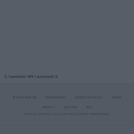
2 / position1: 189 / position2: 0
© 2026 PINK.GR
ΕΠΙΚΟΙΝΩΝΙΑ
ΘΕΣΕΙΣ ΕΡΓΑΣΙΑΣ
TERMS
PRIVACY
SITE MAP
RSS
PINK.GR NAME & LOGO ARE REGISTERED TRADEMARKS