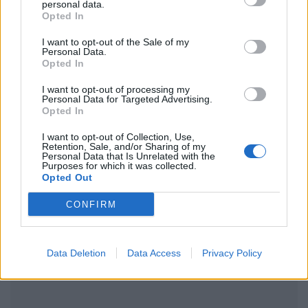
personal data.
Opted In
I want to opt-out of the Sale of my
Personal Data.
Ακολουθήστε το Pink.gr στο
Google News
και
Opted In
μάθετε πρώτοι
τα πιο hot νέα
.
I want to opt-out of processing my
Personal Data for Targeted Advertising.
Ακολουθήστε το Pink.gr και στο
Instagram
Opted In
I want to opt-out of Collection, Use,
Retention, Sale, and/or Sharing of my
Personal Data that Is Unrelated with the
Purposes for which it was collected.
Opted Out
ΔΙΑΦΗΜΙΣΗ
CONFIRM
Data Deletion
Data Access
Privacy Policy