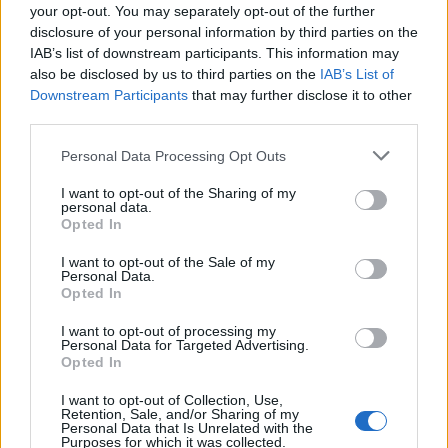
your opt-out. You may separately opt-out of the further
disclosure of your personal information by third parties on the
Ακολουθήστε το Pink.gr στο
Google News
και
IAB’s list of downstream participants. This information may
μάθετε πρώτοι
τα πιο hot νέα
.
also be disclosed by us to third parties on the
IAB’s List of
Downstream Participants
that may further disclose it to other
Ακολουθήστε το Pink.gr και στο
Instagram
third parties.
Personal Data Processing Opt Outs
I want to opt-out of the Sharing of my
personal data.
Opted In
ΔΙΑΦΗΜΙΣΗ
I want to opt-out of the Sale of my
Personal Data.
Opted In
I want to opt-out of processing my
Personal Data for Targeted Advertising.
Opted In
I want to opt-out of Collection, Use,
Retention, Sale, and/or Sharing of my
Personal Data that Is Unrelated with the
Purposes for which it was collected.