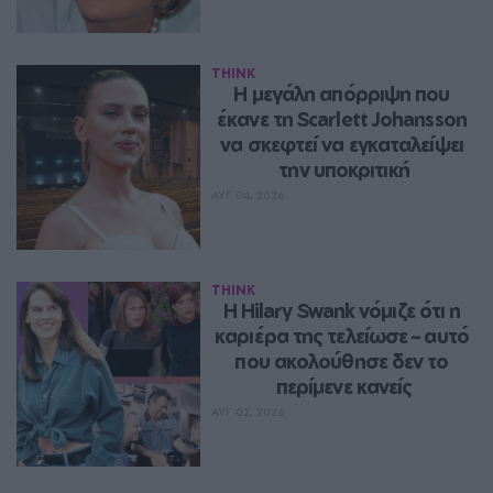
THINK
Η μεγάλη απόρριψη που 
έκανε τη Scarlett Johansson 
να σκεφτεί να εγκαταλείψει 
την υποκριτική
ΑΥΓ 04, 2026
THINK
Η Hilary Swank νόμιζε ότι η 
καριέρα της τελείωσε – αυτό 
που ακολούθησε δεν το 
περίμενε κανείς
ΑΥΓ 02, 2026