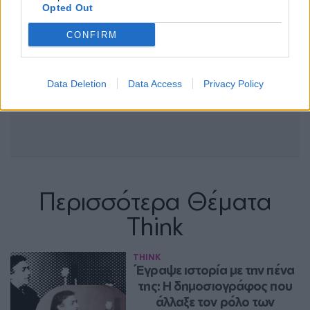
Opted Out
CONFIRM
Data Deletion
Data Access
Privacy Policy
Περισσότερα Θέματα
Think
THINK
Έγραψε ιστορία με την πένα 
της: Η δημοσιογράφος που 
άλλαξε τον ρόλο των 