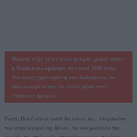
Πέρυσι είχε γίνει ένας μικρός χαμός όταν
η Nokia κυκλοφόρησε το επικό 3310 στην
πιο εκσυγχρονισμένη του έκδοση και το
ίδιο αναμένεται να γίνει μέσα στις
επόμενες ημέρες.
Γιατί; Πολύ απλά γιατί θα κάνει το... ντεμπούτο
του στην αγορά της Κίνας, το νέο μοντέλο της
σειράς, το οποίο μάλιστα σύμφωνα με τα όσα