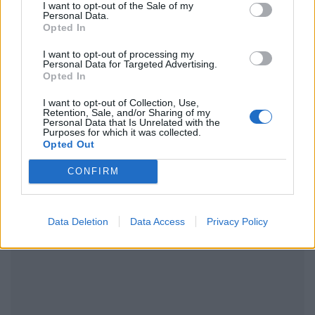
μάθετε πρώτοι
τα πιο hot νέα
.
I want to opt-out of the Sale of my
Personal Data.
Opted In
Ακολουθήστε το Pink.gr και στο
Instagram
I want to opt-out of processing my
Personal Data for Targeted Advertising.
Opted In
I want to opt-out of Collection, Use,
Retention, Sale, and/or Sharing of my
Personal Data that Is Unrelated with the
Purposes for which it was collected.
ΔΙΑΦΗΜΙΣΗ
Opted Out
CONFIRM
Data Deletion
Data Access
Privacy Policy