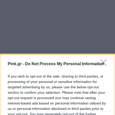
Pink.gr -
Do Not Process My Personal Information
If you wish to opt-out of the sale, sharing to third parties, or
processing of your personal or sensitive information for
targeted advertising by us, please use the below opt-out
section to confirm your selection. Please note that after your
opt-out request is processed you may continue seeing
interest-based ads based on personal information utilized by
us or personal information disclosed to third parties prior to
Ακολουθήστε το Pink.gr στο
Google News
και
your opt-out. You may separately opt-out of the further