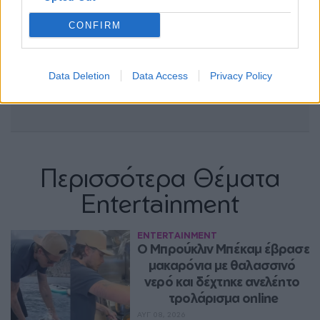
CONFIRM
Data Deletion
Data Access
Privacy Policy
Περισσότερα Θέματα
Entertainment
ENTERTAINMENT
Ο Μπρούκλιν Μπέκαμ έβρασε 
μακαρόνια με θαλασσινό 
νερό και δέχτηκε ανελέητο 
τρολάρισμα online
ΑΥΓ 08, 2026