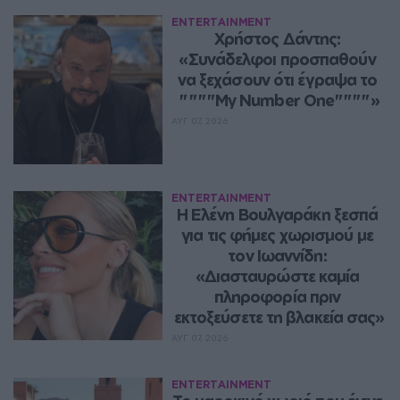
ENTERTAINMENT
Χρήστος Δάντης: 
«Συνάδελφοι προσπαθούν 
να ξεχάσουν ότι έγραψα το 
""""My Number One""""»
ΑΥΓ 07, 2026
ENTERTAINMENT
Η Ελένη Βουλγαράκη ξεσπά 
για τις φήμες χωρισμού με 
τον Ιωαννίδη: 
«Διασταυρώστε καμία 
πληροφορία πριν 
εκτοξεύσετε τη βλακεία σας»
ΑΥΓ 07, 2026
ENTERTAINMENT