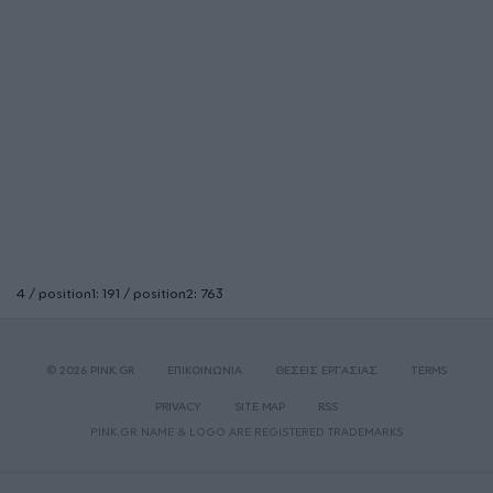
4 / position1: 191 / position2: 763
© 2026 PINK.GR
ΕΠΙΚΟΙΝΩΝΙΑ
ΘΕΣΕΙΣ ΕΡΓΑΣΙΑΣ
TERMS
PRIVACY
SITE MAP
RSS
PINK.GR NAME & LOGO ARE REGISTERED TRADEMARKS