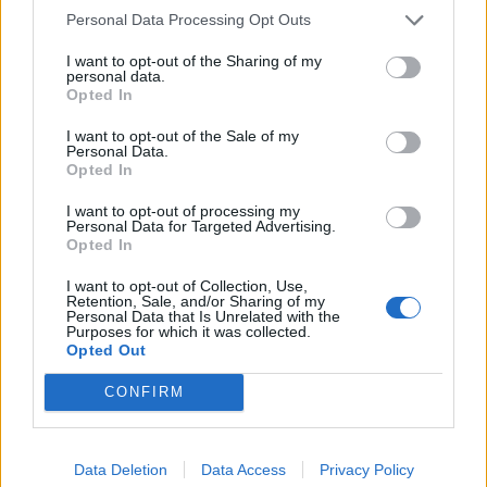
Personal Data Processing Opt Outs
I want to opt-out of the Sharing of my
personal data.
Opted In
I want to opt-out of the Sale of my
Personal Data.
Opted In
I want to opt-out of processing my
Personal Data for Targeted Advertising.
Ακολουθήστε το Pink.gr στο
Google News
και
Opted In
μάθετε πρώτοι
τα πιο hot νέα
.
I want to opt-out of Collection, Use,
Retention, Sale, and/or Sharing of my
Ακολουθήστε το Pink.gr και στο
Instagram
Personal Data that Is Unrelated with the
Purposes for which it was collected.
Opted Out
CONFIRM
ΔΙΑΦΗΜΙΣΗ
Data Deletion
Data Access
Privacy Policy