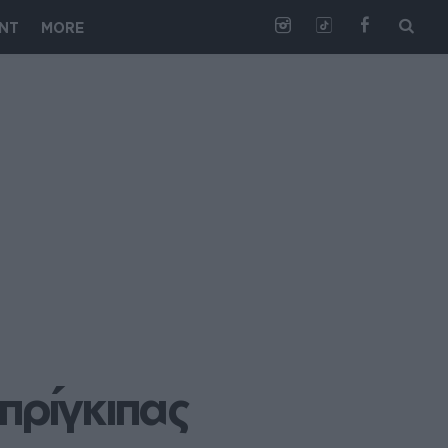
NT
MORE
ρίγκιπας 