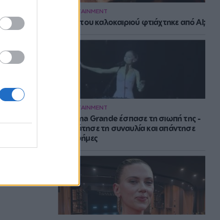
ENTERTAINMENT
Το hit του καλοκαιριού φτιάχτηκε από AI;
ENTERTAINMENT
H Ariana Grande έσπασε τη σιωπή της -
Σταμάτησε τη συναυλία και απάντησε
στις φήμες