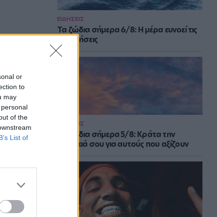
ΕΙΔΗΣΕΙΣ
Τα ζώδια σήμερα 6/8: Η μέρα ευνοεί τις
συζητήσεις
sonal or
ection to
ou may
 personal
out of the
ΕΙΔΗΣΕΙΣ
 downstream
Τα ζώδια σήμερα 5/8: Κράτα την
B’s List of
ενέργειά σου για αυτούς που αξίζουν