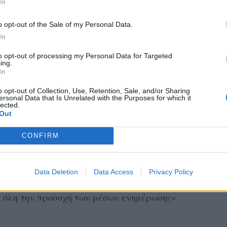
In
o opt-out of the Sale of my Personal Data.
In
θα κάνει μια δημόσια εμφάνιση. Και πού
to opt-out of processing my Personal Data for Targeted
ing.
είς… Την ίδια μέρα ο Πρίγκιπας William
In
ιδιατρικό νοσοκομείο Evelina London
o opt-out of Collection, Use, Retention, Sale, and/or Sharing
ersonal Data that Is Unrelated with the Purposes for which it
lected.
Out
ν εφημερίδα Daily Mail και δήλωσε ότι ο
CONFIRM
ο ζευγάρι αν κάνουν δημόσια εμφάνιση την
Data Deletion
Data Access
Privacy Policy
liam θα γίνει έξαλλος. Αναπόφευκτα η
ς όλη την προσοχή των μέσων ενημέρωσης»