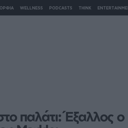
ΟΡΦΙΑ
WELLNESS
PODCASTS
THINK
ENTERTAINME
το παλάτι: Έξαλλος ο π