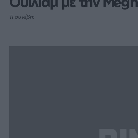
Ουίλιαμ με την Megh
Τι συνέβη;