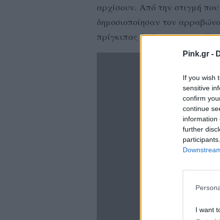
αρχίσουν. Από την στιγμή που 
δημοσιοποίησαν τον αρραβώνα 
πρίγκιπας Ουίλιαμ και η σύζυ
Pink.gr -
D
If you wish 
sensitive in
confirm you
continue se
information 
further disc
participants
Downstream 
Persona
I want t