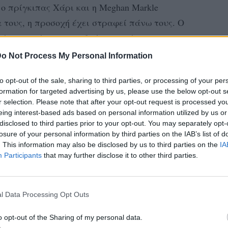
ο πρίγκιπας Χάρι και η Meghan Markle
τους, η προσοχή έχει στραφεί πάνω τους. Ο
γός του, πέρασαν σε δεύτερη μοίρα.
o Not Process My Personal Information
to opt-out of the sale, sharing to third parties, or processing of your per
formation for targeted advertising by us, please use the below opt-out s
r selection. Please note that after your opt-out request is processed y
eing interest-based ads based on personal information utilized by us or
disclosed to third parties prior to your opt-out. You may separately opt-
losure of your personal information by third parties on the IAB’s list of
. This information may also be disclosed by us to third parties on the
IA
Participants
that may further disclose it to other third parties.
l Data Processing Opt Outs
o opt-out of the Sharing of my personal data.