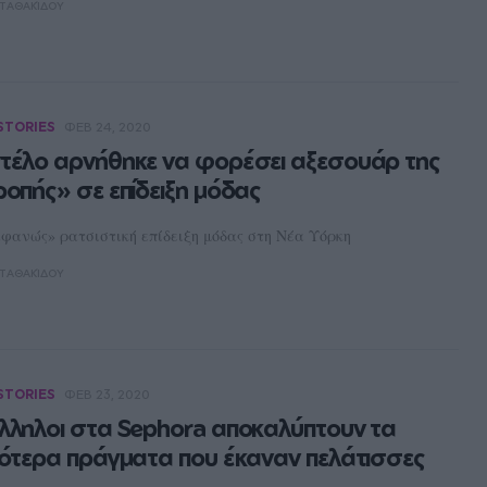
ΤΑΘΑΚΊΔΟΥ
STORIES
ΦΕΒ 24, 2020
τέλο αρνήθηκε να φορέσει αξεσουάρ της
ροπής» σε επίδειξη μόδας
φανώς» ρατσιστική επίδειξη μόδας στη Νέα Υόρκη
ΤΑΘΑΚΊΔΟΥ
STORIES
ΦΕΒ 23, 2020
λληλοι στα Sephora αποκαλύπτουν τα
ρότερα πράγματα που έκαναν πελάτισσες