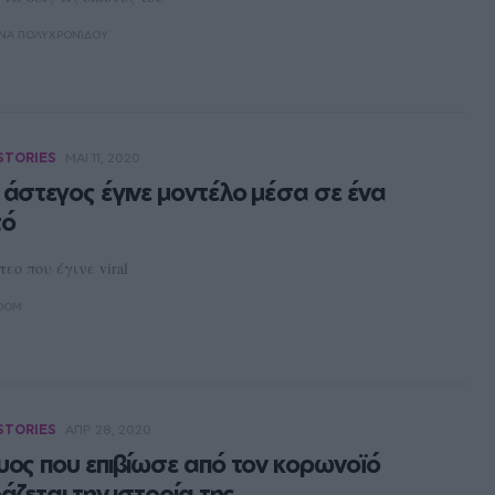
ΝΑ ΠΟΛΥΧΡΟΝΊΔΟΥ
STORIES
ΜΑΙ 11, 2020
 άστεγος έγινε μοντέλο μέσα σε ένα
τό
τεο που έγινε viral
OOM
STORIES
ΑΠΡ 28, 2020
υος που επιβίωσε από τον κορωνοϊό
άζεται την ιστορία της