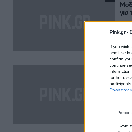
Μοδ
για
Μοδίσ
εικασ
Pink.gr -
D
ΔΈΣΠΟΙ
If you wish 
sensitive in
confirm you
continue se
TRUE 
information 
Πώς
further disc
τόσ
participants
Downstream 
Βρέθηκ
ΔΈΣΠΟΙ
Persona
I want t