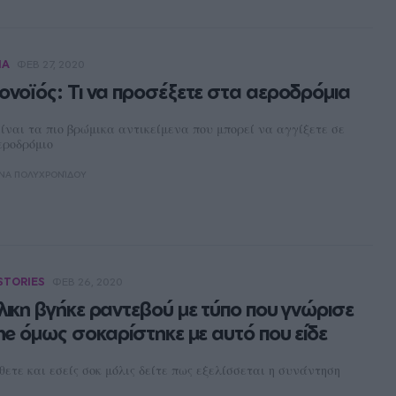
ΙΑ
ΦΕΒ 27, 2020
ονοϊός: Τι να προσέξετε στα αεροδρόμια
είναι τα πιο βρώμικα αντικείμενα που μπορεί να αγγίξετε σε
εροδρόμιο
ΝΑ ΠΟΛΥΧΡΟΝΊΔΟΥ
STORIES
ΦΕΒ 26, 2020
λικη βγήκε ραντεβού με τύπο που γνώρισε
ine όμως σοκαρίστηκε με αυτό που είδε
ετε και εσείς σοκ μόλις δείτε πως εξελίσσεται η συνάντηση