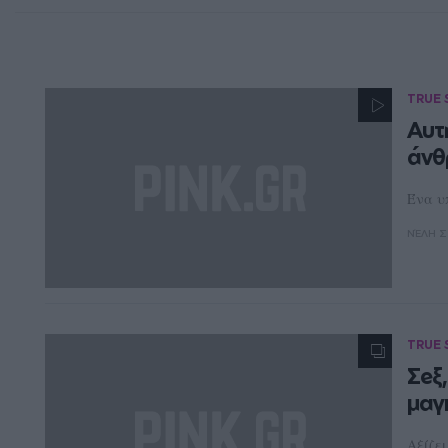
TRUE 
Αυτή
άνθ
Ένα υ
ΝΈΛΗ Σ
TRUE 
Σeξ,
μαγ
Αξίζει