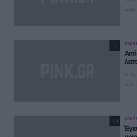
ΔΈΣΠΟΙ
TRUE 
Από
λεπ
Το βίν
NEWSR
TRUE 
Έγκ
μοιρ