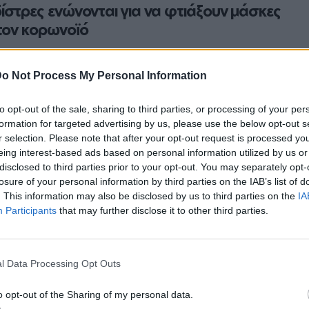
ίστρες ενώνονται για να φτιάξουν μάσκες
 τον κορωνοϊό
τρες εν δράσει, μια δράση που ξεκίνησε από τον Θεσσαλονικιό
τικό Μάριο Ελευθεριάδη
o Not Process My Personal Information
ΝΑ ΠΟΛΥΧΡΟΝΊΔΟΥ
to opt-out of the sale, sharing to third parties, or processing of your per
formation for targeted advertising by us, please use the below opt-out s
r selection. Please note that after your opt-out request is processed y
eing interest-based ads based on personal information utilized by us or
STORIES
ΜΑΡ 21, 2020
disclosed to third parties prior to your opt-out. You may separately opt-
 οι Μορμόνοι βρίσκουν ταίρι μέσα σε
losure of your personal information by third parties on the IAB’s list of
ο αυστηρό περιβάλλον;
. This information may also be disclosed by us to third parties on the
IA
Participants
that may further disclose it to other third parties.
ε τρόπος - Θα φροντίσει η εκκλησία για αυτό
ΝΑ ΠΟΛΥΧΡΟΝΊΔΟΥ
l Data Processing Opt Outs
o opt-out of the Sharing of my personal data.