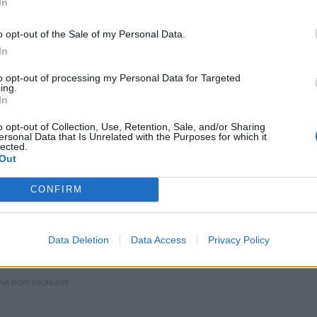
In
STORIES
ΜΑΡ 02, 2020
o opt-out of the Sale of my Personal Data.
αίκες εξομολογούνται τα πιο κουλά σχόλια
In
 άκουσαν για το σώμα τους
to opt-out of processing my Personal Data for Targeted
ing.
ατικά οι άντρες είναι πολύ κουτοί ώρες ΄ώρες
In
ΤΑΘΑΚΊΔΟΥ
o opt-out of Collection, Use, Retention, Sale, and/or Sharing
ersonal Data that Is Unrelated with the Purposes for which it
lected.
Out
CONFIRM
STORIES
ΜΑΡ 02, 2020
ονη έγινε επιχειρηματίας... λόγω bullying
Data Deletion
Data Access
Privacy Policy
ρόιδευαν στο σχολείο για το δέρμα της κι εκείνη απάντησε με
ις
ΝΑ ΠΟΛΥΧΡΟΝΊΔΟΥ