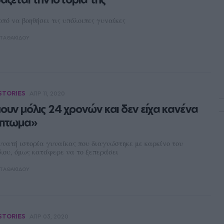
πό να βοηθήσει τις υπόλοιπες γυναίκες
ΤΑΘΑΚΊΔΟΥ
STORIES
ΑΠΡ 11, 2020
ουν μόλις 24 χρονών και δεν είχα κανένα
πτωμα»
υνατή ιστορία γυναίκας που διαγνώστηκε με καρκίνο του
λου, όμως κατάφερε να το ξεπεράσει
ΤΑΘΑΚΊΔΟΥ
STORIES
ΑΠΡ 03, 2020