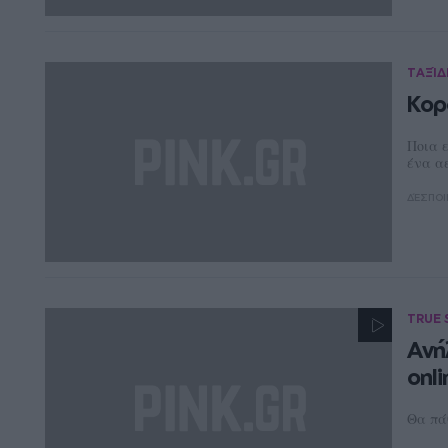
ΤΑΞΊΔ
Κορ
Ποια 
ένα α
ΔΈΣΠΟΙ
TRUE 
Ανή
onl
Θα πάθ