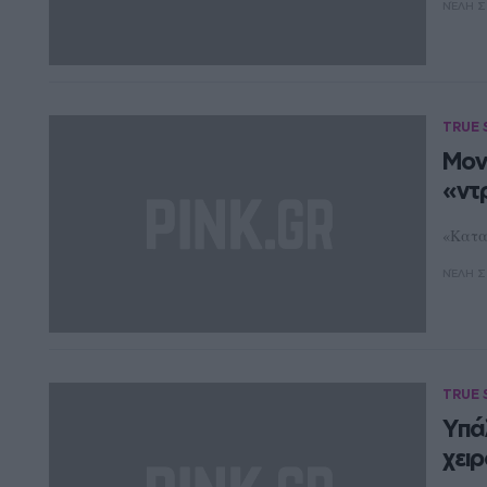
ΝΈΛΗ Σ
TRUE 
Μον
«ντ
«Κατα
ΝΈΛΗ Σ
TRUE 
Yπά
χει