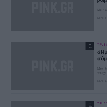
Με σκο
ΝΈΛΗ Σ
TRUE 
«Ήμ
σύμ
Μια δ
τραχή
ΝΈΛΗ Σ
TRUE 