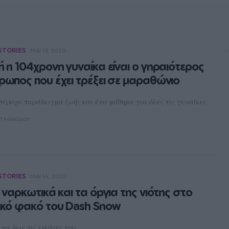
STORIES
ΜΑΙ 19, 2020
 η 104χρονη γυναίκα είναι ο γηραιότερος
ρωπος που έχει τρέξει σε μαραθώνιο
πέροχο παράδειγμα ζωής και ένα μάθημα για όλες τις γυναίκες
ΤΑΘΑΚΊΔΟΥ
STORIES
ΜΑΙ 16, 2020
 ναρκωτικά και τα όpγια της νιότης στο
ικό φακό του Dash Snow
 να δεις τις εικόνες του